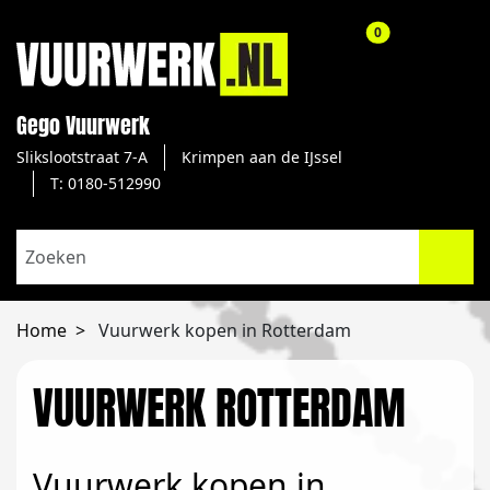
aantal producte
0
Gego Vuurwerk
Slikslootstraat 7-A
Krimpen aan de IJssel
T: 0180-512990
Home
Vuurwerk kopen in Rotterdam
VUURWERK ROTTERDAM
Vuurwerk kopen in