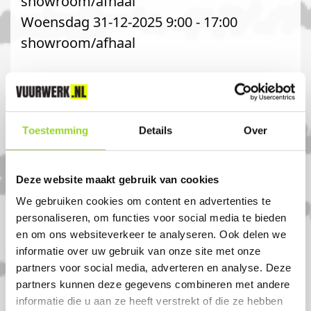
showroom/afhaal
Woensdag 31-12-2025 9:00 - 17:00
showroom/afhaal
Voor nog meer vuurwerk kijk ook op.
gegovuurwerk.nl
Toestemming
Details
Over
Komt u uit Rotterdam?
Deze website maakt gebruik van cookies
Koop uw vuurwerk dan bij Gego
We gebruiken cookies om content en advertenties te
Vuurwerk in Krimpen aan de ijssel. U bent
personaliseren, om functies voor social media te bieden
van harte welkom! U bent uiteraard ook
en om ons websiteverkeer te analyseren. Ook delen we
welkom als u uit 2922, Zuid holland of
informatie over uw gebruik van onze site met onze
partners voor social media, adverteren en analyse. Deze
Boveneind komt.
partners kunnen deze gegevens combineren met andere
informatie die u aan ze heeft verstrekt of die ze hebben