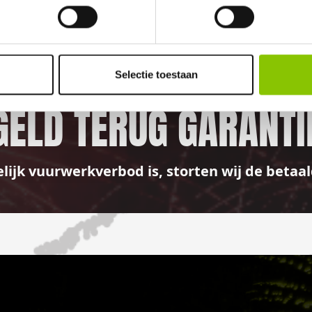
100%
Selectie toestaan
GELD TERUG GARANTI
elijk vuurwerkverbod is, storten wij de bet