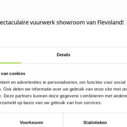
pectaculaire vuurwerk showroom van Flevoland!
ur
Details
 Lelystad. U bent van harte welkom! U bent uiter
 van cookies
ent en advertenties te personaliseren, om functies voor social
. Ook delen we informatie over uw gebruik van onze site met on
e. Deze partners kunnen deze gegevens combineren met andere i
erzameld op basis van uw gebruik van hun services.
Voorkeuren
Statistieken