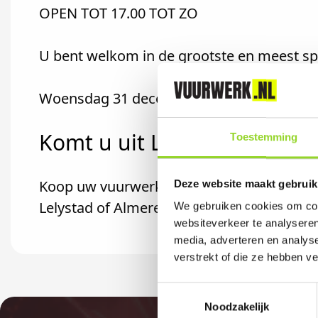
OPEN TOT 17.00 TOT ZO
U bent welkom in de grootste en meest s
Woensdag 31 december van 8.00 - 17.00 u
Komt u uit Lelystad?
Toestemming
Koop uw vuurwerk dan bij Simply Outlet in
Deze website maakt gebruik
Lelystad of Almere komt.
We gebruiken cookies om cont
websiteverkeer te analyseren
media, adverteren en analys
verstrekt of die ze hebben v
Toestemmingsselectie
Noodzakelijk