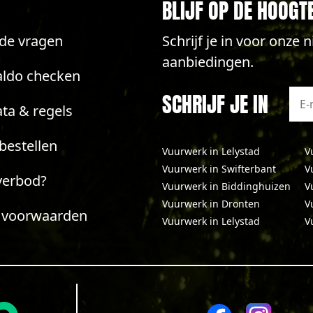
BLIJF OP DE HOOGT
lde vragen
Schrijf je in voor onze
aanbiedingen.
aldo checken
SCHRIJF JE IN
ta & regels
bestellen
Vuurwerk in Lelystad
V
Vuurwerk in Swifterbant
V
verbod?
Vuurwerk in Biddinghuizen
V
Vuurwerk in Dronten
V
 voorwaarden
Vuurwerk in Lelystad
V