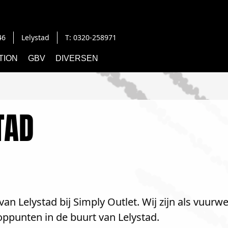
46
Lelystad
T: 0320-258971
TION
GBV
DIVERSEN
TAD
an Lelystad bij Simply Outlet. Wij zijn als vuurw
ppunten in de buurt van Lelystad.