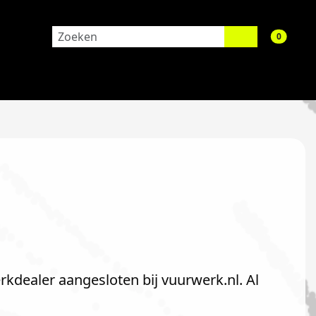
aantal 
0
erkdealer aangesloten bij vuurwerk.nl. Al