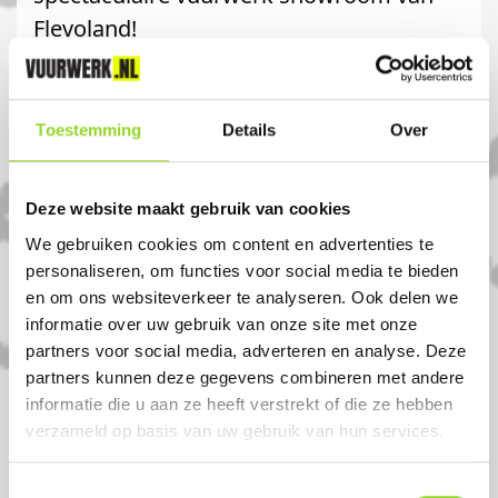
Flevoland!
Woensdag 31 december van 8.00 - 17.00
uur
Toestemming
Details
Over
Komt u uit Lelystad haven?
Deze website maakt gebruik van cookies
We gebruiken cookies om content en advertenties te
Koop uw vuurwerk dan bij Simply Outlet
personaliseren, om functies voor social media te bieden
in Lelystad. U bent van harte welkom! U
en om ons websiteverkeer te analyseren. Ook delen we
informatie over uw gebruik van onze site met onze
bent uiteraard ook welkom als u uit
partners voor social media, adverteren en analyse. Deze
Lelystad haven, Lelystad of Almere komt.
partners kunnen deze gegevens combineren met andere
informatie die u aan ze heeft verstrekt of die ze hebben
verzameld op basis van uw gebruik van hun services.
Toestemmingsselectie