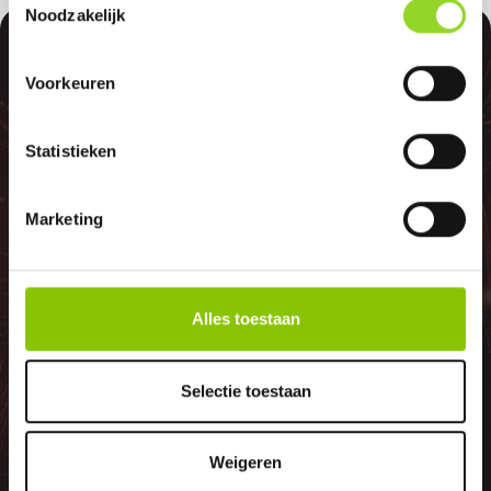
Noodzakelijk
100%
Voorkeuren
Statistieken
GELD TERUG
Marketing
GARANTIE
Alles toestaan
Indien er in 2026 weer een landelijk
Selectie toestaan
vuurwerkverbod is, storten wij de
betaalde bedragen automatisch
Weigeren
terug