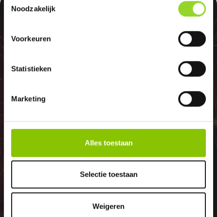
100%
Noodzakelijk
Voorkeuren
Statistieken
GELD TERUG
Marketing
GARANTIE
Alles toestaan
Indien er in 2026 weer een landelijk
Selectie toestaan
vuurwerkverbod is, storten wij de
betaalde bedragen automatisch
terug
Weigeren