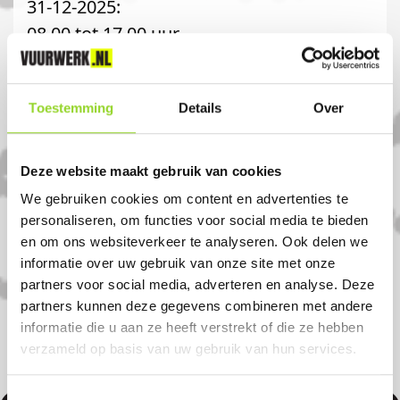
31-12-2025:
08.00 tot 17.00 uur
Komt u uit Renesse?
Toestemming
Details
Over
Koop uw vuurwerk dan bij Hubo
Deze website maakt gebruik van cookies
Nieuwerkerk in Nieuwerkerk. U bent van
We gebruiken cookies om content en advertenties te
harte welkom! U bent uiteraard ook
personaliseren, om functies voor social media te bieden
en om ons websiteverkeer te analyseren. Ook delen we
welkom als u uit Zierikzee, Burg
informatie over uw gebruik van onze site met onze
haamstede of Renesse komt.
partners voor social media, adverteren en analyse. Deze
partners kunnen deze gegevens combineren met andere
informatie die u aan ze heeft verstrekt of die ze hebben
verzameld op basis van uw gebruik van hun services.
Toestemmingsselectie