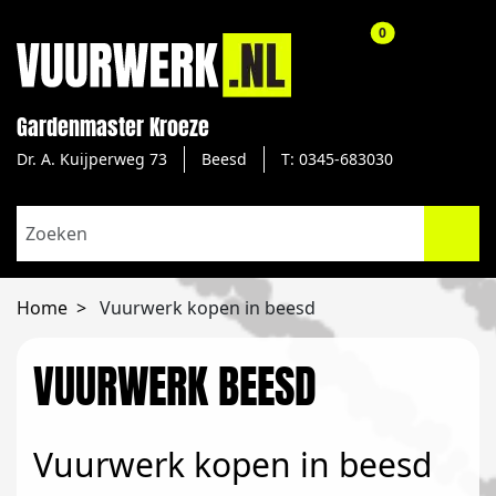
aantal producte
0
Gardenmaster Kroeze
Dr. A. Kuijperweg 73
Beesd
T: 0345-683030
Home
Vuurwerk kopen in beesd
VUURWERK BEESD
Vuurwerk kopen in beesd