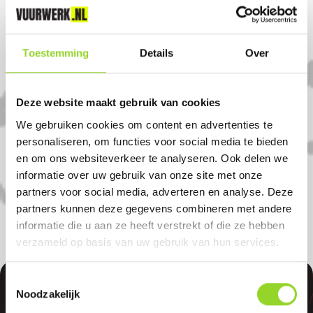
op het Evolution assortiment!
Komt u uit beesd?
Toestemming
Details
Over
Koop uw vuurwerk dan bij Gardenmaster
Deze website maakt gebruik van cookies
Kroeze in Beesd. U bent van harte
We gebruiken cookies om content en advertenties te
welkom! U bent uiteraard ook welkom als
personaliseren, om functies voor social media te bieden
u uit Acquoy, Leerdam of Culemborg
en om ons websiteverkeer te analyseren. Ook delen we
komt.
informatie over uw gebruik van onze site met onze
partners voor social media, adverteren en analyse. Deze
partners kunnen deze gegevens combineren met andere
informatie die u aan ze heeft verstrekt of die ze hebben
verzameld op basis van uw gebruik van hun services.
Toestemmingsselectie
Noodzakelijk