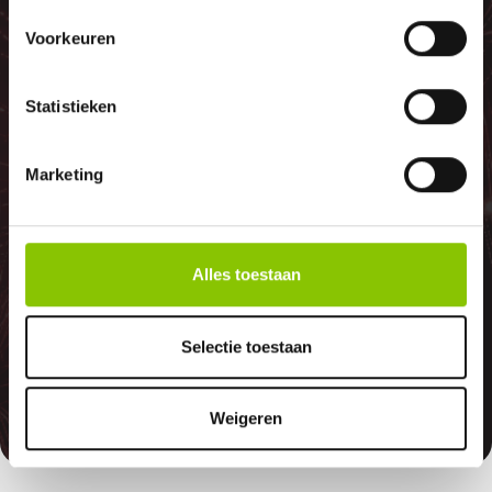
100%
Voorkeuren
Statistieken
GELD TERUG
Marketing
GARANTIE
Alles toestaan
Indien er in 2026 weer een landelijk
vuurwerkverbod is, storten wij de
Selectie toestaan
betaalde bedragen automatisch
terug
Weigeren