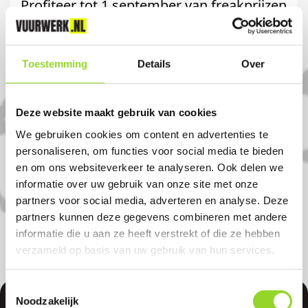
Profiteer tot 1 september van freakprijzen
op het Evolution assortiment!
Komt u uit gellicum?
Toestemming
Details
Over
Koop uw vuurwerk dan bij Gardenmaster
Deze website maakt gebruik van cookies
Kroeze in Beesd. U bent van harte
We gebruiken cookies om content en advertenties te
welkom! U bent uiteraard ook welkom als
personaliseren, om functies voor social media te bieden
en om ons websiteverkeer te analyseren. Ook delen we
u uit Acquoy, Leerdam of Culemborg
informatie over uw gebruik van onze site met onze
komt.
partners voor social media, adverteren en analyse. Deze
partners kunnen deze gegevens combineren met andere
informatie die u aan ze heeft verstrekt of die ze hebben
verzameld op basis van uw gebruik van hun services.
Toestemmingsselectie
Noodzakelijk