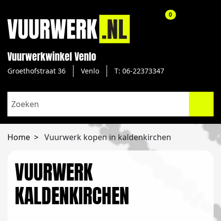
aantal producte
0
Vuurwerkwinkel Venlo
Groethofstraat 36
Venlo
T: 06-22373347
Home
Vuurwerk kopen in kaldenkirchen
VUURWERK
KALDENKIRCHEN