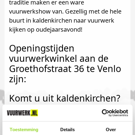
traditie maken er een ware
vuurwerkshow van. Gezellig met de hele
buurt in kaldenkirchen naar vuurwerk
kijken op oudejaarsavond!
Openingstijden
vuurwerkwinkel aan de
Groethofstraat 36 te Venlo
zijn:
Komt u uit kaldenkirchen?
Koop uw vuurwerk dan bij
Vuurwerkwinkel Venlo in Venlo. U bent
Toestemming
Details
Over
van harte welkom! U bent uiteraard ook