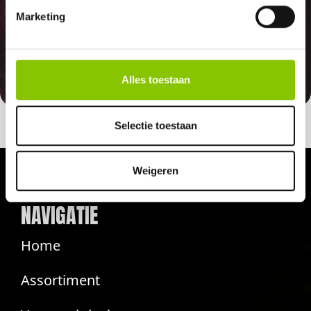
Indien er in 2026 weer een landelijk
Marketing
vuurwerkverbod is, storten wij de
betaalde bedragen automatisch
terug
Alles toestaan
Selectie toestaan
Weigeren
NAVIGATIE
Home
Assortiment