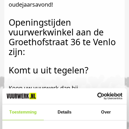
oudejaarsavond!
Openingstijden
vuurwerkwinkel aan de
Groethofstraat 36 te Venlo
zijn:
Komt u uit tegelen?
Koop uw vuurwerk dan bij
Vuurwerkwinkel Venlo in Venlo. U bent
van harte welkom! U bent uiteraard ook
Toestemming
Details
Over
welkom als u uit Sevenum, Belfeld of
Reuver komt.