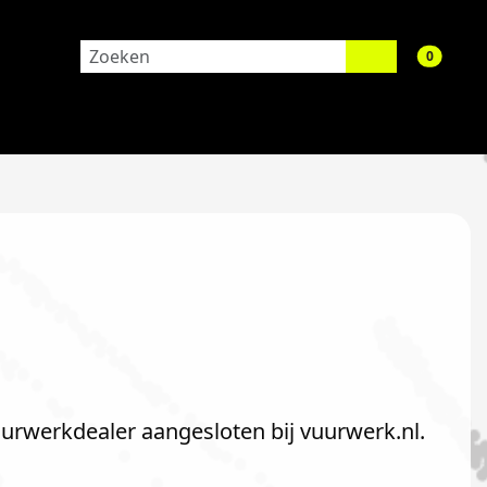
aantal 
0
uurwerkdealer aangesloten bij vuurwerk.nl.