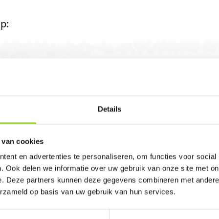
p:
0
Details
 van cookies
k in Rotterdam. U bent van harte welkom! U ben
ent en advertenties te personaliseren, om functies voor social
. Ook delen we informatie over uw gebruik van onze site met on
e. Deze partners kunnen deze gegevens combineren met andere i
erzameld op basis van uw gebruik van hun services.