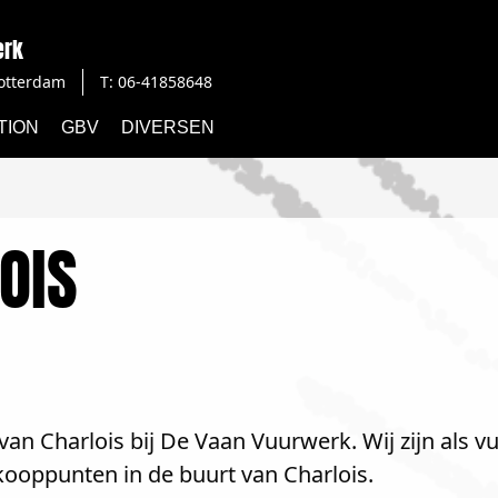
erk
otterdam
T: 06-41858648
TION
GBV
DIVERSEN
OIS
an Charlois bij De Vaan Vuurwerk. Wij zijn als v
kooppunten in de buurt van Charlois.