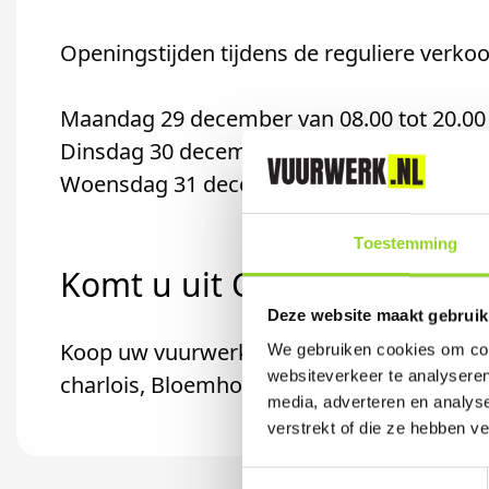
Openingstijden tijdens de reguliere verkoo
Maandag 29 december van 08.00 tot 20.00
Dinsdag 30 december van 09.00 tot 20.00
Woensdag 31 december van 08.00 tot 20.0
Toestemming
Komt u uit Charlois?
Deze website maakt gebruik
Koop uw vuurwerk dan bij De Vaan Vuurwer
We gebruiken cookies om cont
websiteverkeer te analyseren
charlois, Bloemhof of Tarwewijk komt.
media, adverteren en analys
verstrekt of die ze hebben v
Toestemmingsselectie