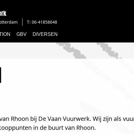
erk
otterdam
T: 06-41858648
TION
GBV
DIVERSEN
N
van Rhoon bij De Vaan Vuurwerk. Wij zijn als vuu
rkooppunten in de buurt van Rhoon.