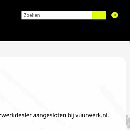
aantal 
0
rwerkdealer aangesloten bij vuurwerk.nl.