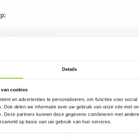
p:
0
Details
 van cookies
k in Rotterdam. U bent van harte welkom! U ben
ent en advertenties te personaliseren, om functies voor social
. Ook delen we informatie over uw gebruik van onze site met on
e. Deze partners kunnen deze gegevens combineren met andere i
erzameld op basis van uw gebruik van hun services.