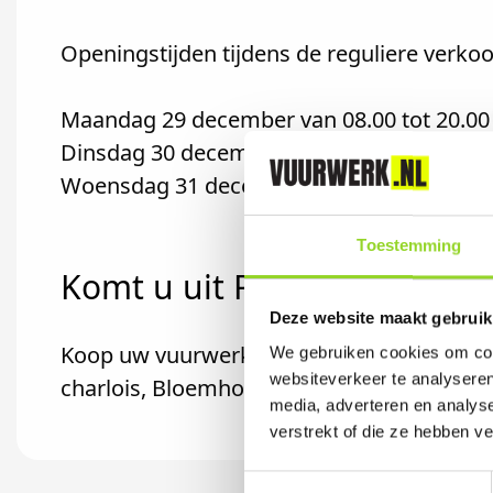
Openingstijden tijdens de reguliere verkoo
Maandag 29 december van 08.00 tot 20.00
Dinsdag 30 december van 09.00 tot 20.00
Woensdag 31 december van 08.00 tot 20.0
Toestemming
Komt u uit Rhoon?
Deze website maakt gebruik
Koop uw vuurwerk dan bij De Vaan Vuurwer
We gebruiken cookies om cont
websiteverkeer te analyseren
charlois, Bloemhof of Tarwewijk komt.
media, adverteren en analys
verstrekt of die ze hebben v
Toestemmingsselectie