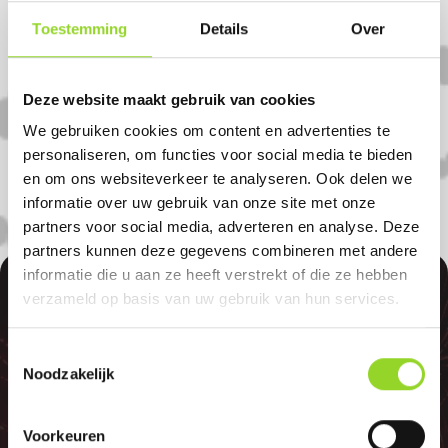
Toestemming
Details
Over
Koop uw vuurwerk dan bij Van Den Berg
in Zwartsluis. U bent van harte welkom! U
bent uiteraard ook welkom als u uit
Deze website maakt gebruik van cookies
Rouveen, Vollenhove of Meppel komt.
We gebruiken cookies om content en advertenties te
personaliseren, om functies voor social media te bieden
en om ons websiteverkeer te analyseren. Ook delen we
informatie over uw gebruik van onze site met onze
partners voor social media, adverteren en analyse. Deze
partners kunnen deze gegevens combineren met andere
informatie die u aan ze heeft verstrekt of die ze hebben
100%
verzameld op basis van uw gebruik van hun services.
Toestemmingsselectie
Noodzakelijk
Voorkeuren