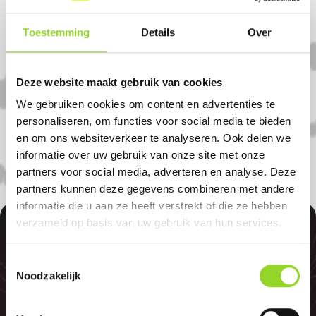
Komt u uit Staphorst?
Toestemming
Details
Over
Koop uw vuurwerk dan bij Van Den Berg
in Zwartsluis. U bent van harte welkom! U
Deze website maakt gebruik van cookies
bent uiteraard ook welkom als u uit
We gebruiken cookies om content en advertenties te
Rouveen, Vollenhove of Meppel komt.
personaliseren, om functies voor social media te bieden
en om ons websiteverkeer te analyseren. Ook delen we
informatie over uw gebruik van onze site met onze
partners voor social media, adverteren en analyse. Deze
partners kunnen deze gegevens combineren met andere
informatie die u aan ze heeft verstrekt of die ze hebben
100%
verzameld op basis van uw gebruik van hun services.
Toestemmingsselectie
Noodzakelijk