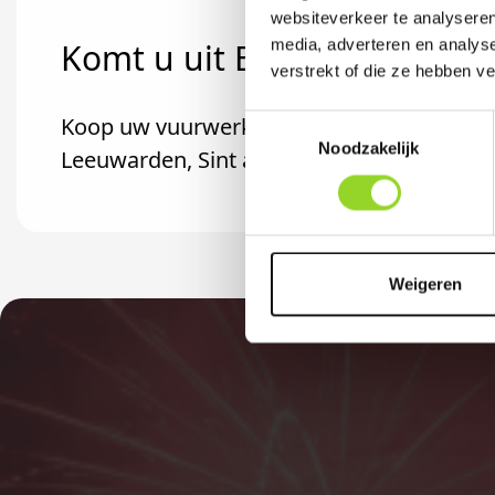
websiteverkeer te analyseren
media, adverteren en analys
Komt u uit Burdaard?
verstrekt of die ze hebben v
Koop uw vuurwerk dan bij Vuurwerk Marru
Toestemmingsselectie
Noodzakelijk
Leeuwarden, Sint annaparochie of Dokku
Weigeren