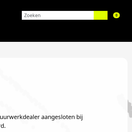
aantal 
0
vuurwerkdealer aangesloten bij
d.