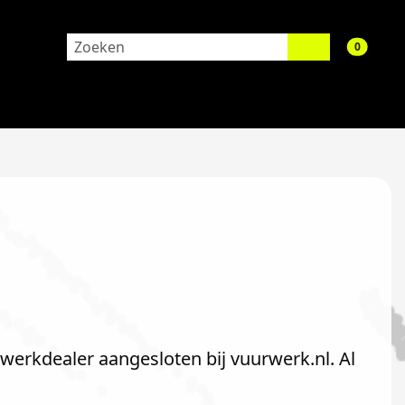
aantal 
0
rwerkdealer aangesloten bij vuurwerk.nl. Al