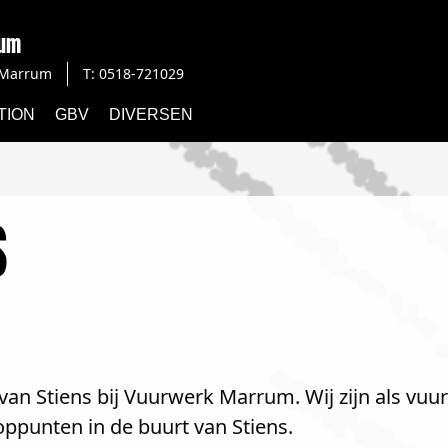
rum
Marrum
T: 0518-721029
TION
GBV
DIVERSEN
S
an Stiens bij Vuurwerk Marrum. Wij zijn als vuu
ppunten in de buurt van Stiens.