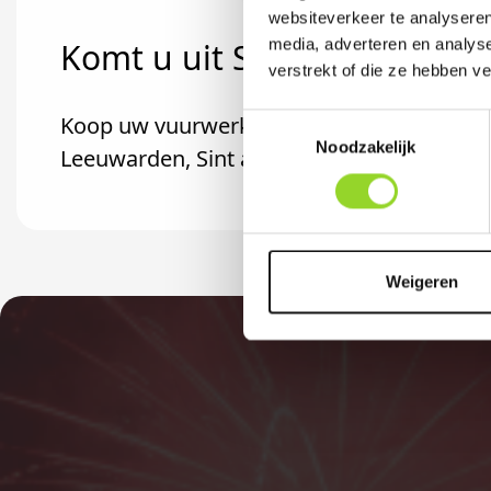
websiteverkeer te analyseren
media, adverteren en analys
Komt u uit Stiens?
verstrekt of die ze hebben v
Koop uw vuurwerk dan bij Vuurwerk Marru
Toestemmingsselectie
Noodzakelijk
Leeuwarden, Sint annaparochie of Dokku
Weigeren