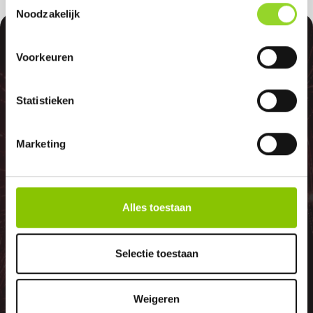
Noodzakelijk
100%
Voorkeuren
Statistieken
GELD TERUG
Marketing
GARANTIE
Alles toestaan
Indien er in 2026 weer een landelijk
Selectie toestaan
vuurwerkverbod is, storten wij de
betaalde bedragen automatisch
Weigeren