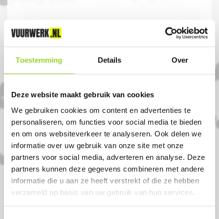
31-12-2024
08.00u tot 17.00u
Toestemming
Details
Over
Komt u uit Harkema?
Deze website maakt gebruik van cookies
Koop uw vuurwerk dan bij Sterrenpracht
We gebruiken cookies om content en advertenties te
Vuurwerk Drogeham in Drogeham. U
personaliseren, om functies voor social media te bieden
en om ons websiteverkeer te analyseren. Ook delen we
bent van harte welkom! U bent uiteraard
informatie over uw gebruik van onze site met onze
ook welkom als u uit Harkema,
partners voor social media, adverteren en analyse. Deze
Buitenpost of Twijzel komt.
partners kunnen deze gegevens combineren met andere
informatie die u aan ze heeft verstrekt of die ze hebben
verzameld op basis van uw gebruik van hun services.
Toestemmingsselectie