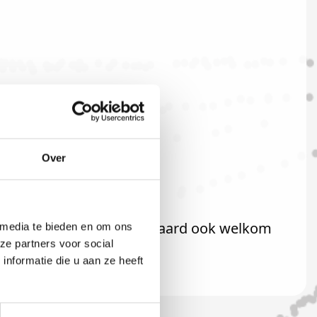
Over
rte welkom! U bent uiteraard ook welkom
 media te bieden en om ons
ze partners voor social
nformatie die u aan ze heeft