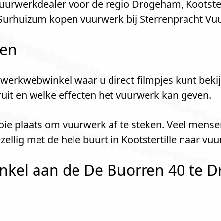
urwerkdealer voor de regio Drogeham, Kootstert
n Surhuizum kopen vuurwerk bij Sterrenpracht V
len
werkwebwinkel waar u direct filmpjes kunt bekij
kruit en welke effecten het vuurwerk kan geven.
mooie plaats om vuurwerk af te steken. Veel mens
lig met de hele buurt in Kootstertille naar vu
kel aan de De Buorren 40 te D