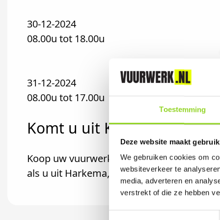
30-12-2024
08.00u tot 18.00u
31-12-2024
08.00u tot 17.00u
Toestemming
Komt u uit Kootstertille?
Deze website maakt gebruik
Koop uw vuurwerk dan bij Sterrenpracht 
We gebruiken cookies om cont
websiteverkeer te analyseren
als u uit Harkema, Buitenpost of Twijzel k
media, adverteren en analys
verstrekt of die ze hebben v
Toestemmingsselectie