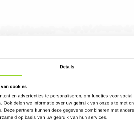
Details
 van cookies
Vuurwerk Drogeham in Drogeham. U bent van ha
ent en advertenties te personaliseren, om functies voor social
. Ook delen we informatie over uw gebruik van onze site met on
omt.
e. Deze partners kunnen deze gegevens combineren met andere i
erzameld op basis van uw gebruik van hun services.