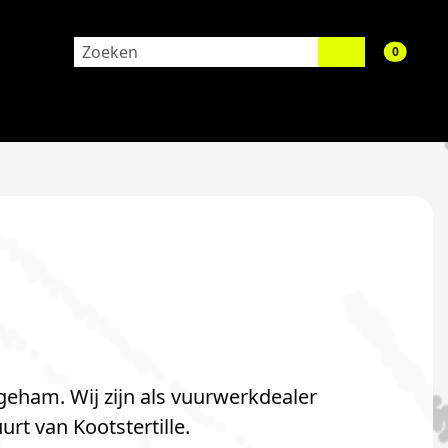
aantal 
0
geham. Wij zijn als vuurwerkdealer
rt van Kootstertille.