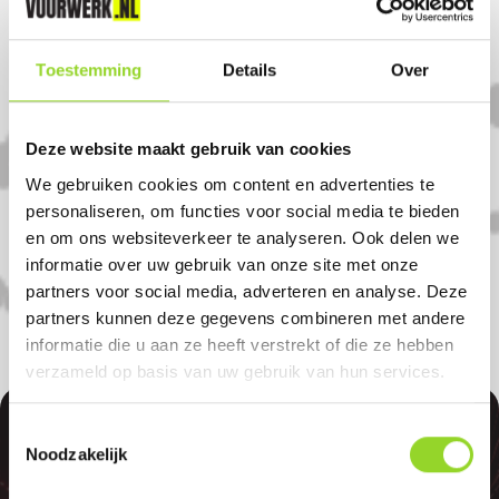
Woensdag 31 Dec 9:00-17:00 uur
Komt u uit Angeren?
Toestemming
Details
Over
Koop uw vuurwerk dan bij Tuincentrum
Deze website maakt gebruik van cookies
de Pas in Gendt. U bent van harte
We gebruiken cookies om content en advertenties te
welkom! U bent uiteraard ook welkom als
personaliseren, om functies voor social media te bieden
en om ons websiteverkeer te analyseren. Ook delen we
u uit Elst, Pannerden of Arnhem komt.
informatie over uw gebruik van onze site met onze
partners voor social media, adverteren en analyse. Deze
partners kunnen deze gegevens combineren met andere
informatie die u aan ze heeft verstrekt of die ze hebben
verzameld op basis van uw gebruik van hun services.
Toestemmingsselectie
Noodzakelijk