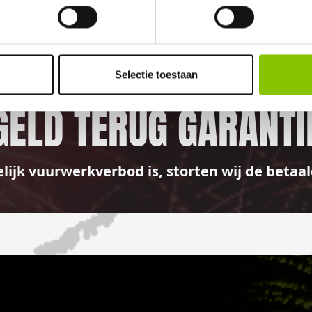
100%
Selectie toestaan
GELD TERUG GARANTI
elijk vuurwerkverbod is, storten wij de bet