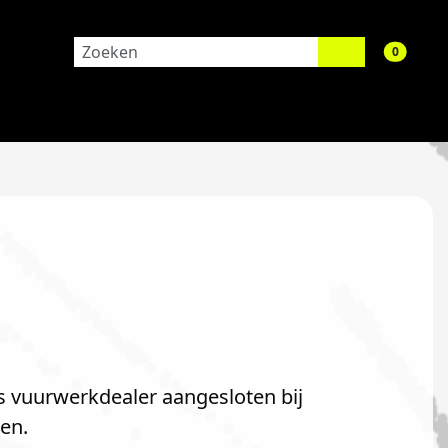
aantal 
0
ls vuurwerkdealer aangesloten bij
en.