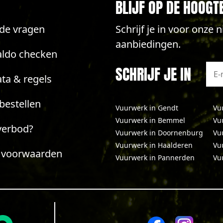
BLIJF OP DE HOOGT
lde vragen
Schrijf je in voor onze
aanbiedingen.
aldo checken
SCHRIJF JE IN
ta & regels
bestellen
Vuurwerk in Gendt
Vu
Vuurwerk in Bemmel
Vu
verbod?
Vuurwerk in Doornenburg
Vu
Vuurwerk in Haalderen
Vuu
 voorwaarden
Vuurwerk in Pannerden
Vu