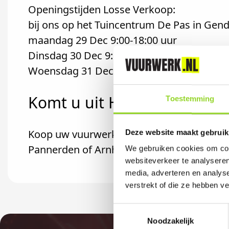
Openingstijden Losse Verkoop:
bij ons op het Tuincentrum De Pas in Gend
maandag 29 Dec 9:00-18:00 uur
Dinsdag 30 Dec 9:00-18:00 uur
Woensdag 31 Dec 9:00-17:00 uur
Komt u uit Haalderen?
Toestemming
Koop uw vuurwerk dan bij Tuincentrum de P
Deze website maakt gebruik
Pannerden of Arnhem komt.
We gebruiken cookies om cont
websiteverkeer te analyseren
media, adverteren en analys
verstrekt of die ze hebben v
Toestemmingsselectie
Noodzakelijk