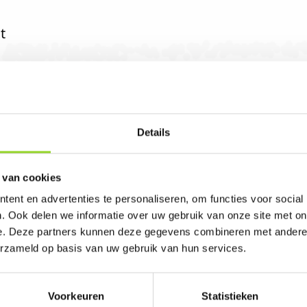
t
Details
as in Gendt. U bent van harte welkom! U bent ui
 van cookies
ent en advertenties te personaliseren, om functies voor social
. Ook delen we informatie over uw gebruik van onze site met on
e. Deze partners kunnen deze gegevens combineren met andere i
erzameld op basis van uw gebruik van hun services.
Voorkeuren
Statistieken