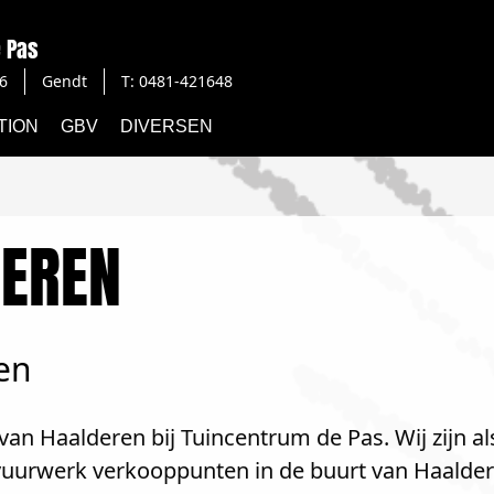
 Pas
6
Gendt
T: 0481-421648
TION
GBV
DIVERSEN
EREN
en
van Haalderen bij Tuincentrum de Pas. Wij zijn a
 vuurwerk verkooppunten in de buurt van Haalder