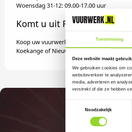
Woensdag 31-12: 09.00-17.00 uur
Komt u uit Fluitenberg?
Toestemming
Koop uw vuurwerk dan bij Veneboer in Hoo
Koekange of Nieuwlande komt.
Deze website maakt gebruik
We gebruiken cookies om cont
websiteverkeer te analyseren
media, adverteren en analys
verstrekt of die ze hebben v
Toestemmingsselectie
Noodzakelijk