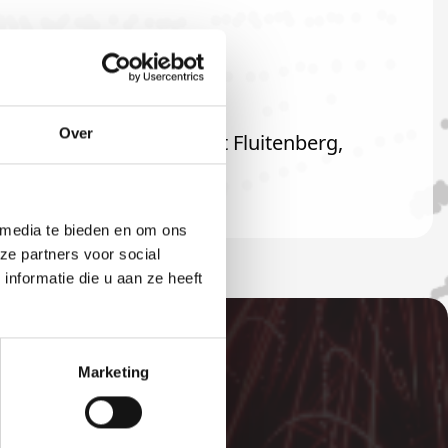
Over
rd ook welkom als u uit Fluitenberg,
 media te bieden en om ons
ze partners voor social
nformatie die u aan ze heeft
Marketing