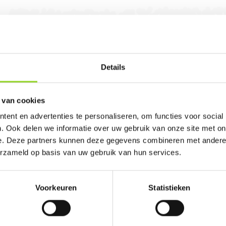
Details
geveen. U bent van harte welkom! U bent uiteraa
 van cookies
ent en advertenties te personaliseren, om functies voor social
. Ook delen we informatie over uw gebruik van onze site met on
e. Deze partners kunnen deze gegevens combineren met andere i
erzameld op basis van uw gebruik van hun services.
100%
Voorkeuren
Statistieken