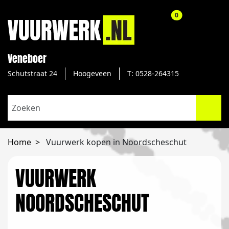
aantal producte
0
Veneboer
Schutstraat 24
Hoogeveen
T: 0528-264315
Home
Vuurwerk kopen in Noordscheschut
VUURWERK
NOORDSCHESCHUT