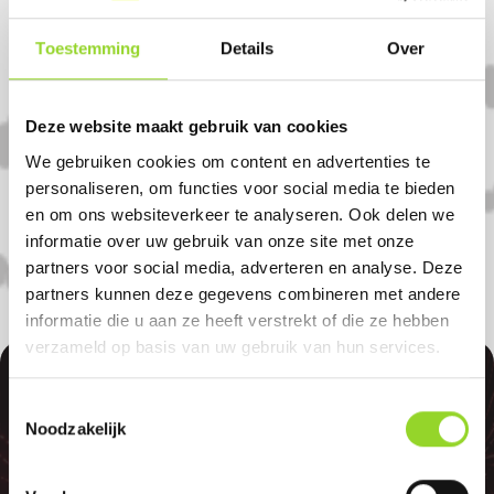
Noordscheschut?
Toestemming
Details
Over
Koop uw vuurwerk dan bij Veneboer in
Hoogeveen. U bent van harte welkom! U
Deze website maakt gebruik van cookies
bent uiteraard ook welkom als u uit
We gebruiken cookies om content en advertenties te
Fluitenberg, Koekange of Nieuwlande
personaliseren, om functies voor social media te bieden
komt.
en om ons websiteverkeer te analyseren. Ook delen we
informatie over uw gebruik van onze site met onze
partners voor social media, adverteren en analyse. Deze
partners kunnen deze gegevens combineren met andere
informatie die u aan ze heeft verstrekt of die ze hebben
verzameld op basis van uw gebruik van hun services.
100%
Toestemmingsselectie
Noodzakelijk