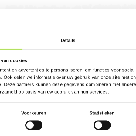
Details
geveen. U bent van harte welkom! U bent uiteraa
 van cookies
ent en advertenties te personaliseren, om functies voor social
. Ook delen we informatie over uw gebruik van onze site met on
e. Deze partners kunnen deze gegevens combineren met andere i
erzameld op basis van uw gebruik van hun services.
100%
Voorkeuren
Statistieken