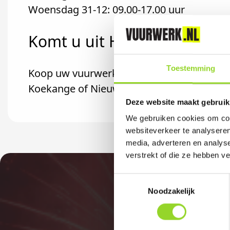
Woensdag 31-12: 09.00-17.00 uur
Komt u uit Hoogeveen?
Toestemming
Koop uw vuurwerk dan bij Veneboer in Hoo
Koekange of Nieuwlande komt.
Deze website maakt gebruik
We gebruiken cookies om cont
websiteverkeer te analyseren
media, adverteren en analys
verstrekt of die ze hebben v
Toestemmingsselectie
Noodzakelijk