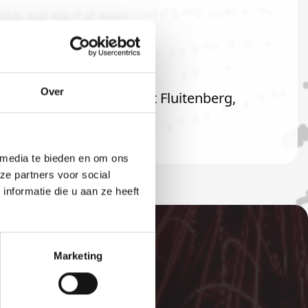
Over
rd ook welkom als u uit Fluitenberg,
 media te bieden en om ons
ze partners voor social
nformatie die u aan ze heeft
Marketing