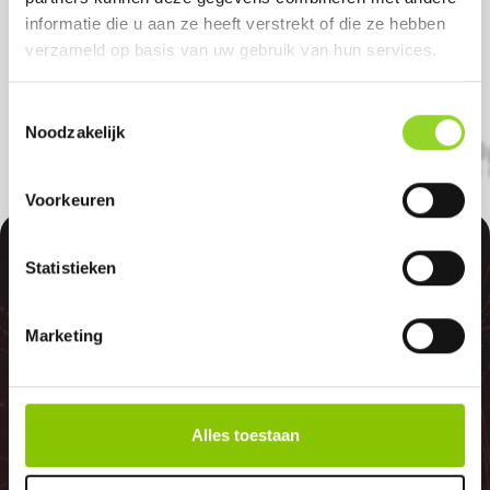
welkom! U bent uiteraard ook welkom als
informatie die u aan ze heeft verstrekt of die ze hebben
u uit Aalsmeerderbrug, Badhoevedorp of
verzameld op basis van uw gebruik van hun services.
Lijnden komt.
Toestemmingsselectie
Noodzakelijk
Voorkeuren
100%
Statistieken
Marketing
GELD TERUG
Alles toestaan