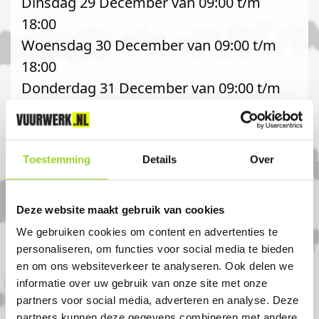
Dinsdag 29 December van 09:00 t/m
18:00
Woensdag 30 December van 09:00 t/m
18:00
Donderdag 31 December van 09:00 t/m
18:00
Toestemming
Details
Over
Kerstdagen gesloten
Deze website maakt gebruik van cookies
Komt u uit Lijnden?
We gebruiken cookies om content en advertenties te
personaliseren, om functies voor social media te bieden
en om ons websiteverkeer te analyseren. Ook delen we
Koop uw vuurwerk dan bij Firework
informatie over uw gebruik van onze site met onze
partners voor social media, adverteren en analyse. Deze
Factory in Hoofddorp. U bent van harte
partners kunnen deze gegevens combineren met andere