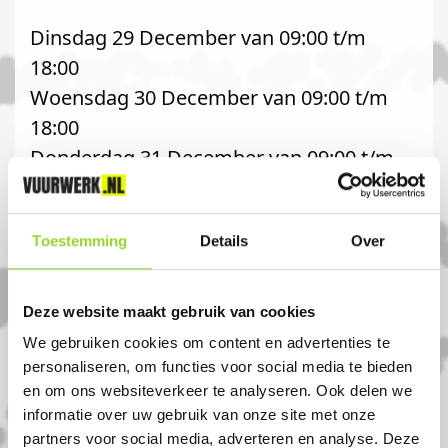
Dinsdag 29 December van 09:00 t/m
18:00
Woensdag 30 December van 09:00 t/m
18:00
Donderdag 31 December van 09:00 t/m
18:00
Toestemming
Details
Over
Kerstdagen gesloten
Deze website maakt gebruik van cookies
We gebruiken cookies om content en advertenties te
Komt u uit Schiphol?
personaliseren, om functies voor social media te bieden
en om ons websiteverkeer te analyseren. Ook delen we
informatie over uw gebruik van onze site met onze
Koop uw vuurwerk dan bij Firework
partners voor social media, adverteren en analyse. Deze