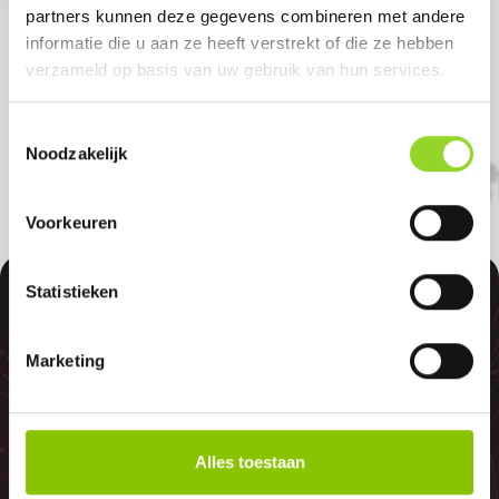
Factory in Hoofddorp. U bent van harte
partners kunnen deze gegevens combineren met andere
welkom! U bent uiteraard ook welkom als
informatie die u aan ze heeft verstrekt of die ze hebben
verzameld op basis van uw gebruik van hun services.
u uit Aalsmeerderbrug, Badhoevedorp of
Lijnden komt.
Toestemmingsselectie
Noodzakelijk
Voorkeuren
100%
Statistieken
Marketing
GELD TERUG
Alles toestaan