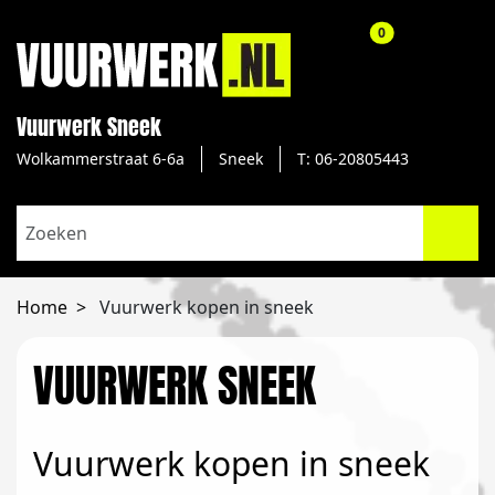
aantal producte
0
Vuurwerk Sneek
Wolkammerstraat 6-6a
Sneek
T: 06-20805443
Home
Vuurwerk kopen in sneek
VUURWERK SNEEK
Vuurwerk kopen in sneek