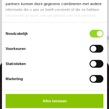
partners kunnen deze gegevens combineren met andere
Koop uw vuurwerk dan bij Vuurwerk
informatie die u aan ze heeft verstrekt of die ze hebben
verzameld op basis van uw gebruik van hun services.
Sneek in Sneek. U bent van harte welkom!
U bent uiteraard ook welkom als u uit
Toestemmingsselectie
Joure, Folsgare of Oppenhuizen komt.
Noodzakelijk
Voorkeuren
Statistieken
100%
Marketing
Alles toestaan