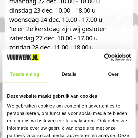
maandag 22 dec. 10.00 - 18.00 u
dinsdag 23 dec. 10.00 - 18.00 u
woensdag 24 dec. 10.00 - 17.00 u
1e en 2e kerstdag zijn wij gesloten
zaterdag 27 dec. 10.00 - 17.00 u
zondag 28 dec. 11.00 - 18.00 u
Losse verkoop 2025:
Toestemming
Details
Over
maandag 29 dec. 07.00 - 21.00 u
dinsdag 30 dec. 07.00 - 21.00 u
Deze website maakt gebruik van cookies
woensdag 31 dec. 07.00 - 18.00 u
We gebruiken cookies om content en advertenties te
Graag tot ziens!
personaliseren, om functies voor social media te bieden
en om ons websiteverkeer te analyseren. Ook delen we
Komt u uit sneek?
informatie over uw gebruik van onze site met onze
partners voor social media, adverteren en analyse. Deze