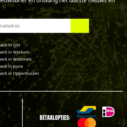
 nieuwsbrief en ontvang het laatste nieuws en
rk in Ijlst
erk in Workum
werk in Wommels
erk in Joure
erk in Oppenhuizen
BETAALOPTIES: