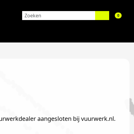
aantal 
0
urwerkdealer aangesloten bij vuurwerk.nl.