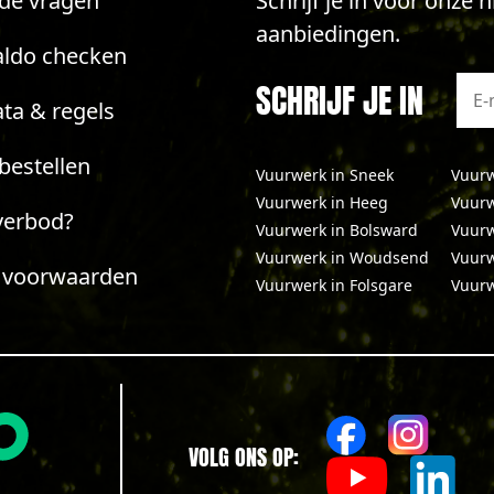
lde vragen
Schrijf je in voor onze
aanbiedingen.
aldo checken
SCHRIJF JE IN
ta & regels
bestellen
Vuurwerk in Sneek
Vuurwe
Vuurwerk in Heeg
Vuurw
verbod?
Vuurwerk in Bolsward
Vuur
Vuurwerk in Woudsend
Vuurw
 voorwaarden
Vuurwerk in Folsgare
Vuurw
VOLG ONS OP: