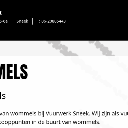
k
6-6a
Sneek
T: 06-20805443
MELS
ls
van wommels bij Vuurwerk Sneek. Wij zijn als vu
rkooppunten in de buurt van wommels.