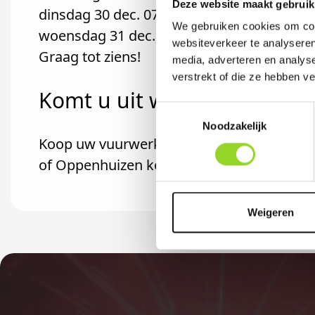
Deze website maakt gebruik
dinsdag 30 dec. 07.00 - 21.00 u
We gebruiken cookies om cont
woensdag 31 dec. 07.00 - 18.00 u
websiteverkeer te analyseren
Graag tot ziens!
media, adverteren en analys
verstrekt of die ze hebben v
Komt u uit wommels?
Toestemmingsselectie
Noodzakelijk
Koop uw vuurwerk dan bij Vuurwerk Sneek i
of Oppenhuizen komt.
Weigeren