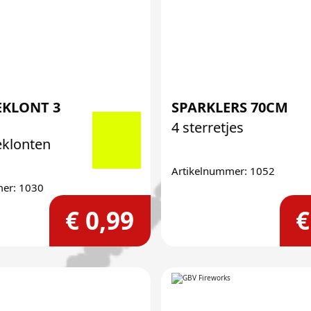
EKLONT 3
SPARKLERS 70CM
4 sterretjes
eklonten
Artikelnummer: 1052
mer: 1030
€ 0,99
€