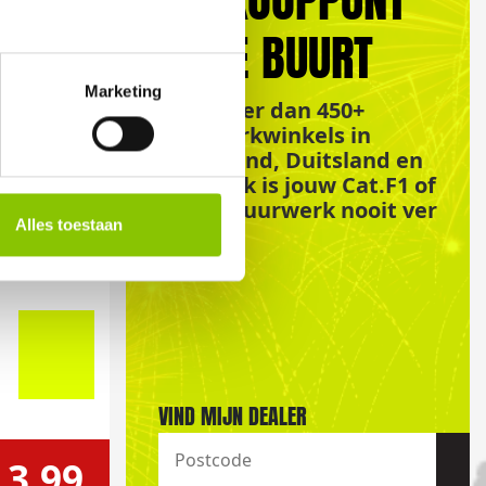
IN DE BUURT
Marketing
Met meer dan 450+
vuurwerkwinkels in
Nederland, Duitsland en
Frankrijk is jouw Cat.F1 of
Cat.F2 vuurwerk nooit ver
Alles toestaan
weg!
VIND MIJN DEALER
 3,99