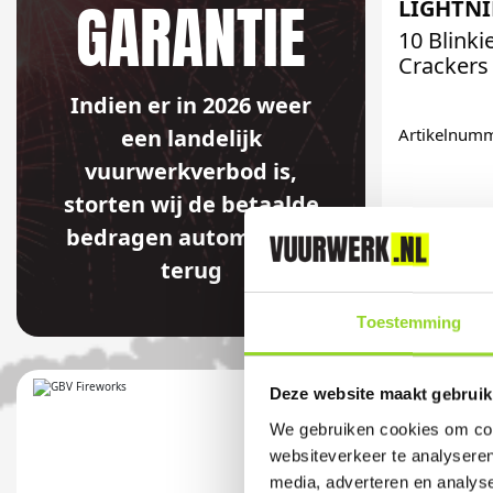
GARANTIE
LIGHTN
10 Blinki
Crackers
Indien er in 2026 weer
een landelijk
Artikelnum
vuurwerkverbod is,
storten wij de betaalde
bedragen automatisch
terug
Toestemming
Deze website maakt gebruik
We gebruiken cookies om cont
websiteverkeer te analyseren
media, adverteren en analys