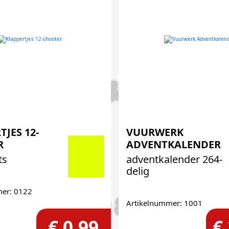
TJES 12-
VUURWERK
R
ADVENTKALENDER
ts
adventkalender 264-
delig
mer: 0122
Artikelnummer: 1001
€ 0,99
€