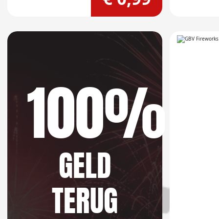
100%
GELD
TERUG