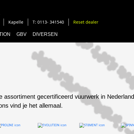
s
Kapelle
T: 0113- 341540
Reset dealer
TION
GBV
DIVERSEN
e assortiment gecertificeerd vuurwerk in Nederland
 ons vind je het allemaal.