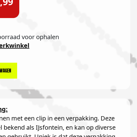
,99
oorraad voor ophalen
erkwinkel
LWAGEN
ng:
inen met een clip in een verpakking. Deze
l bekend als IJsfontein, en kan op diverse
 gebruikt. Uniek is dat deze verpakking