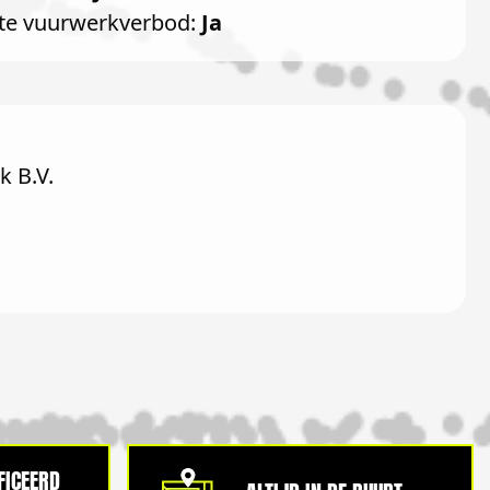
te vuurwerkverbod:
Ja
 B.V.
IFICEERD