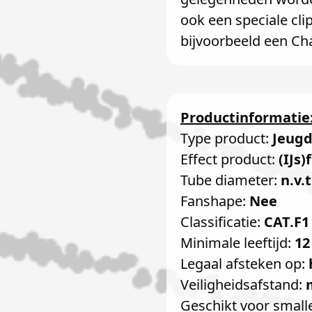
ook een speciale cli
bijvoorbeeld een Ch
Productinformatie
Type product:
Jeug
Effect product:
(IJs)
Tube diameter:
n.v.t
Fanshape:
Nee
Classificatie:
CAT.F1
Minimale leeftijd:
12
Legaal afsteken op:
Veiligheidsafstand:
Geschikt voor small