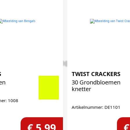
S
TWIST CRACKERS
nen
30 Grondbloemen
knetter
mer: 1008
Artikelnummer: DE1101
€ 5,99
€