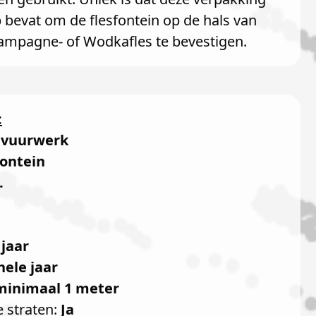
p bevat om de flesfontein op de hals van
ampagne- of Wodkafles te bevestigen.
:
dvuurwerk
fontein
.
 jaar
hele jaar
minimaal 1 meter
e straten:
Ja