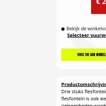
€ 2
Bekijk de winkelv
Selecteer vuurw
VOEG TOE AAN WINKE
Productomschrijvi
Drie stuks flesfonte
flesfontein is ook we
gelegenheden worden