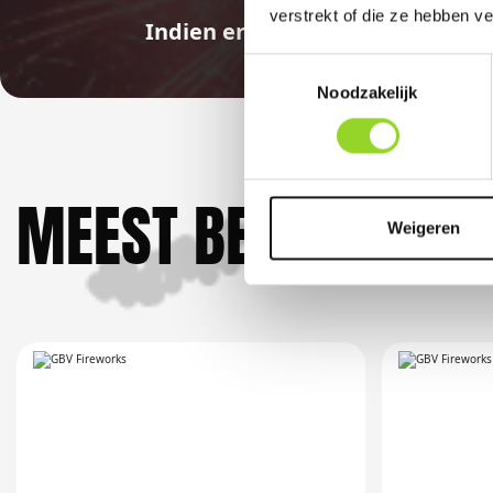
verstrekt of die ze hebben v
Indien er in 2026 weer een land
Toestemmingsselectie
Noodzakelijk
MEEST BEKEKEN DO
Weigeren