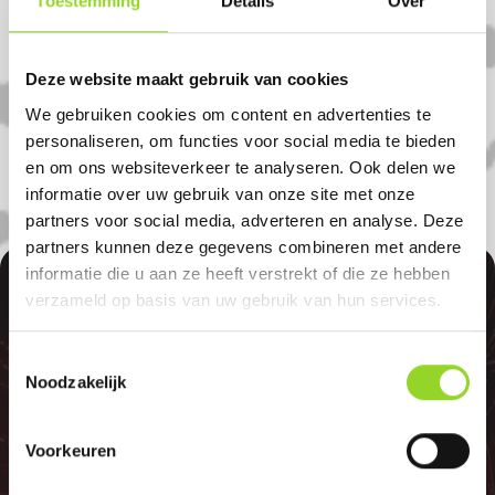
Toestemming
Details
Over
Amsterdam in Amsterdam. U bent van
harte welkom! U bent uiteraard ook
welkom als u uit De aker, Geuzenveld of
Deze website maakt gebruik van cookies
Amstelveen komt.
We gebruiken cookies om content en advertenties te
personaliseren, om functies voor social media te bieden
en om ons websiteverkeer te analyseren. Ook delen we
informatie over uw gebruik van onze site met onze
partners voor social media, adverteren en analyse. Deze
partners kunnen deze gegevens combineren met andere
informatie die u aan ze heeft verstrekt of die ze hebben
100%
verzameld op basis van uw gebruik van hun services.
Toestemmingsselectie
Noodzakelijk
GELD TERUG
Voorkeuren