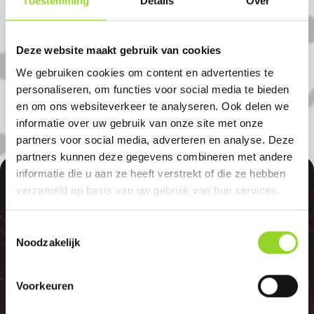
Toestemming
Details
Over
Amsterdam in Amsterdam. U bent van
harte welkom! U bent uiteraard ook
welkom als u uit De aker, Geuzenveld of
Deze website maakt gebruik van cookies
Amstelveen komt.
We gebruiken cookies om content en advertenties te
personaliseren, om functies voor social media te bieden
en om ons websiteverkeer te analyseren. Ook delen we
informatie over uw gebruik van onze site met onze
partners voor social media, adverteren en analyse. Deze
partners kunnen deze gegevens combineren met andere
informatie die u aan ze heeft verstrekt of die ze hebben
100%
verzameld op basis van uw gebruik van hun services.
Toestemmingsselectie
Noodzakelijk
GELD TERUG
Voorkeuren