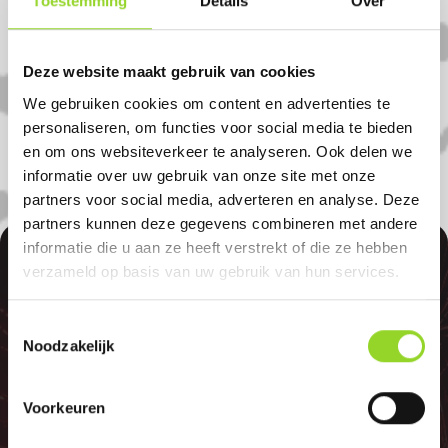
Toestemming
Details
Over
Amsterdam in Amsterdam. U bent van
harte welkom! U bent uiteraard ook
welkom als u uit De aker, Geuzenveld of
Deze website maakt gebruik van cookies
Amstelveen komt.
We gebruiken cookies om content en advertenties te
personaliseren, om functies voor social media te bieden
en om ons websiteverkeer te analyseren. Ook delen we
informatie over uw gebruik van onze site met onze
partners voor social media, adverteren en analyse. Deze
partners kunnen deze gegevens combineren met andere
informatie die u aan ze heeft verstrekt of die ze hebben
100%
verzameld op basis van uw gebruik van hun services.
Toestemmingsselectie
Noodzakelijk
GELD TERUG
Voorkeuren