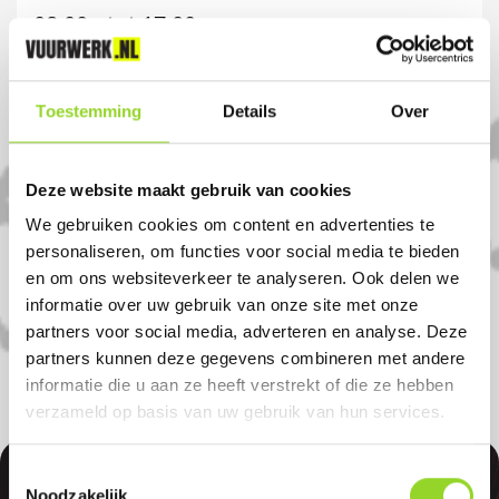
08.00u tot 17:00u
Komt u uit Driebergen-
Toestemming
Details
Over
Rijsenburg?
Deze website maakt gebruik van cookies
Koop uw vuurwerk dan bij Hubo Doorn in
We gebruiken cookies om content en advertenties te
Doorn. U bent van harte welkom! U bent
personaliseren, om functies voor social media te bieden
uiteraard ook welkom als u uit
en om ons websiteverkeer te analyseren. Ook delen we
Maarsbergen, Werkhoven of Zeist komt.
informatie over uw gebruik van onze site met onze
partners voor social media, adverteren en analyse. Deze
partners kunnen deze gegevens combineren met andere
informatie die u aan ze heeft verstrekt of die ze hebben
verzameld op basis van uw gebruik van hun services.
Toestemmingsselectie
Noodzakelijk