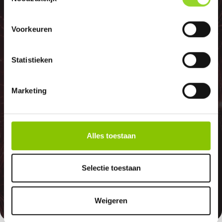
100%
Voorkeuren
Statistieken
GELD TERUG
Marketing
GARANTIE
Alles toestaan
Indien er in 2026 weer een landelijk
vuurwerkverbod is, storten wij de
Selectie toestaan
betaalde bedragen automatisch
terug
Weigeren