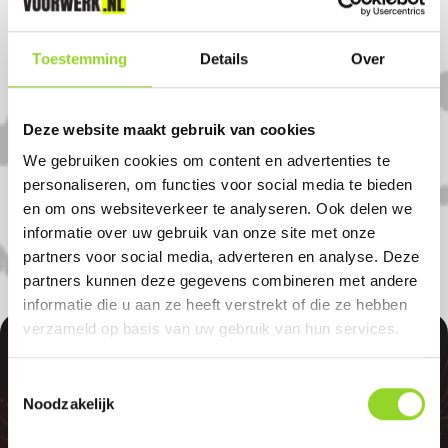
Komt u uit Maarsbergen?
Toestemming
Details
Over
Koop uw vuurwerk dan bij Hubo Doorn in
Doorn. U bent van harte welkom! U bent
Deze website maakt gebruik van cookies
uiteraard ook welkom als u uit
We gebruiken cookies om content en advertenties te
Maarsbergen, Werkhoven of Zeist komt.
personaliseren, om functies voor social media te bieden
en om ons websiteverkeer te analyseren. Ook delen we
informatie over uw gebruik van onze site met onze
partners voor social media, adverteren en analyse. Deze
partners kunnen deze gegevens combineren met andere
informatie die u aan ze heeft verstrekt of die ze hebben
verzameld op basis van uw gebruik van hun services.
100%
Toestemmingsselectie
Noodzakelijk