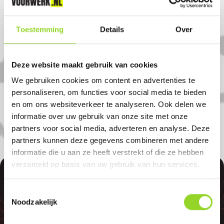
Komt u uit Langbroek?
Toestemming
Details
Over
Koop uw vuurwerk dan bij Hubo Doorn in
Doorn. U bent van harte welkom! U bent
Deze website maakt gebruik van cookies
uiteraard ook welkom als u uit
We gebruiken cookies om content en advertenties te
Maarsbergen, Werkhoven of Zeist komt.
personaliseren, om functies voor social media te bieden
en om ons websiteverkeer te analyseren. Ook delen we
informatie over uw gebruik van onze site met onze
partners voor social media, adverteren en analyse. Deze
partners kunnen deze gegevens combineren met andere
informatie die u aan ze heeft verstrekt of die ze hebben
verzameld op basis van uw gebruik van hun services.
100%
Toestemmingsselectie
Noodzakelijk