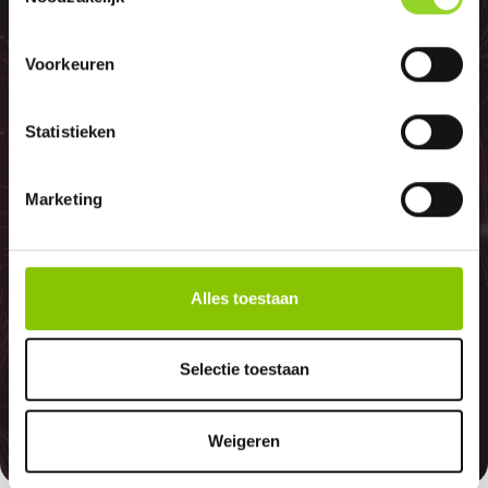
100%
Voorkeuren
Statistieken
GELD TERUG
Marketing
GARANTIE
Alles toestaan
Indien er in 2026 weer een landelijk
vuurwerkverbod is, storten wij de
Selectie toestaan
betaalde bedragen automatisch
terug
Weigeren