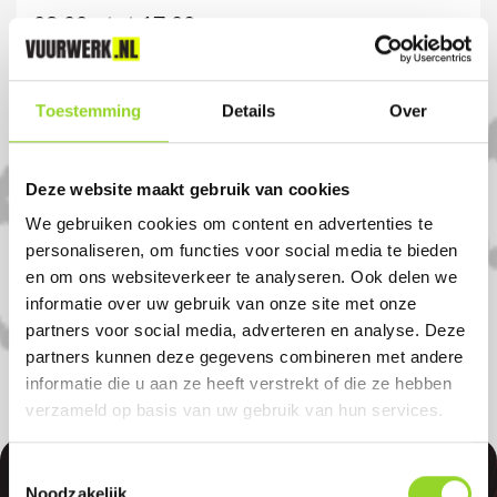
08.00u tot 17:00u
Komt u uit Wijk bij
Toestemming
Details
Over
Duurstede?
Deze website maakt gebruik van cookies
Koop uw vuurwerk dan bij Hubo Doorn in
We gebruiken cookies om content en advertenties te
Doorn. U bent van harte welkom! U bent
personaliseren, om functies voor social media te bieden
uiteraard ook welkom als u uit
en om ons websiteverkeer te analyseren. Ook delen we
Maarsbergen, Werkhoven of Zeist komt.
informatie over uw gebruik van onze site met onze
partners voor social media, adverteren en analyse. Deze
partners kunnen deze gegevens combineren met andere
informatie die u aan ze heeft verstrekt of die ze hebben
verzameld op basis van uw gebruik van hun services.
Toestemmingsselectie
Noodzakelijk