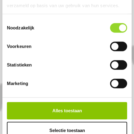
verzameld op basis van uw gebruik van hun services.
Toestemmingsselectie
Noodzakelijk
HAPPINESS
Voorkeuren
4 fonteinen
Statistieken
Artikelnummer: 1205
€ 2,99
Marketing
Alles toestaan
Selectie toestaan