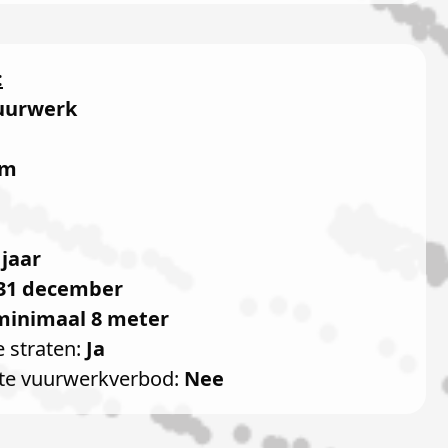
:
uurwerk
e
mm
 jaar
31 december
minimaal 8 meter
e straten:
Ja
te vuurwerkverbod:
Nee