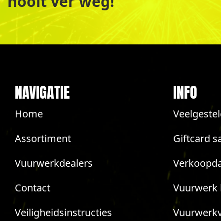
nooit ver weg!
NAVIGATIE
INFO
Home
Veelgeste
Assortiment
Giftcard s
Vuurwerkdealers
Verkoopda
Contact
Vuurwerk 
Veiligheidsinstructies
Vuurwerk