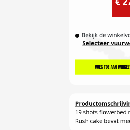
€ 2
Bekijk de winkelv
Selecteer vuurw
VOEG TOE AAN WINKE
Productomschrijvi
19 shots flowerbed
Rush cake bevat mee