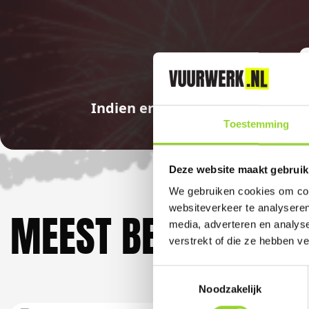
Indien er in 2026 weer een land
Toestemming
Deze website maakt gebruik
We gebruiken cookies om cont
websiteverkeer te analyseren
MEEST BEKEKEN DO
media, adverteren en analys
verstrekt of die ze hebben v
Toestemmingsselectie
Noodzakelijk