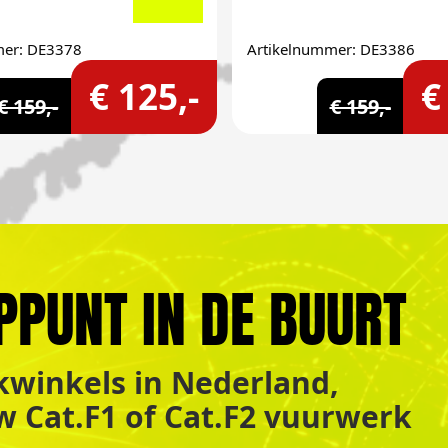
mer: DE3378
Artikelnummer: DE3386
€ 125,-
€
€ 159,-
€ 159,-
PPUNT IN DE BUURT
winkels in Nederland,
uw Cat.F1 of Cat.F2 vuurwerk