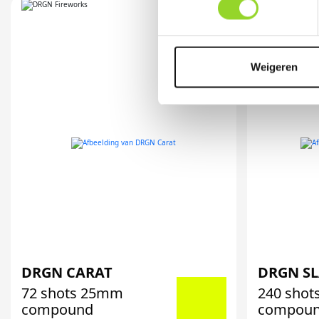
Weigeren
DRGN CARAT
DRGN S
72 shots 25mm
240 sho
compound
compou