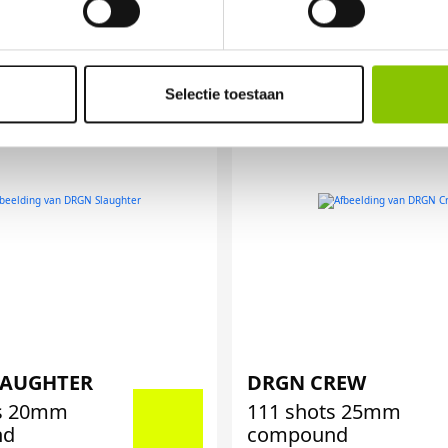
Selectie toestaan
LAUGHTER
DRGN CREW
ts 20mm
111 shots 25mm
nd
compound