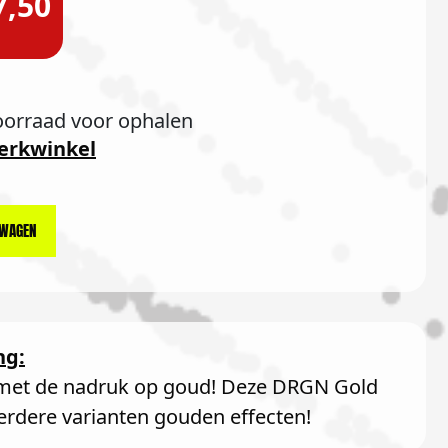
7,50
oorraad voor ophalen
erkwinkel
LWAGEN
ng:
 met de nadruk op goud! Deze DRGN Gold
rdere varianten gouden effecten!