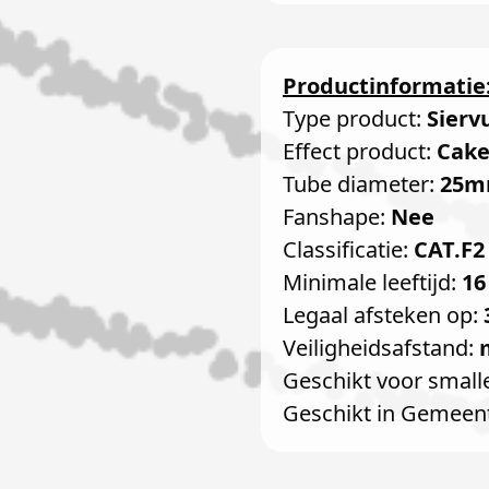
Productinformatie
Type product:
Sierv
Effect product:
Cak
Tube diameter:
25
Fanshape:
Nee
Classificatie:
CAT.F2
Minimale leeftijd:
16
Legaal afsteken op:
Veiligheidsafstand:
Geschikt voor small
Geschikt in Gemeen