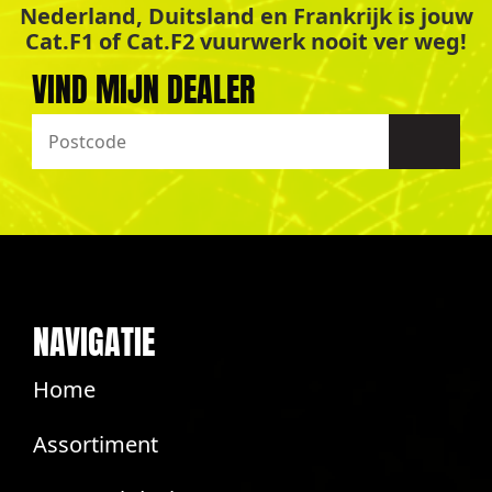
Nederland, Duitsland en Frankrijk is jouw
Cat.F1 of Cat.F2 vuurwerk nooit ver weg!
VIND MIJN DEALER
NAVIGATIE
Home
Assortiment