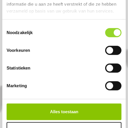
informatie die u aan ze heeft verstrekt of die ze hebben
verzameld op basis van uw gebruik van hun services.
Toestemmingsselectie
Noodzakelijk
DRGN CHAPTERS
6x30 shots 20mm cakes
Voorkeuren
Artikelnummer: DE8775
Statistieken
€ 119,-
€ 139,-
Marketing
Alles toestaan