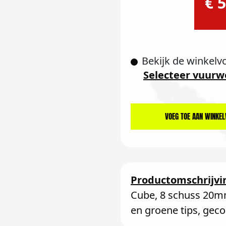
€ 5
Bekijk de winkelv
Selecteer vuurw
VOEG TOE AAN WINKE
Productomschrijvi
Cube, 8 schuss 20m
en groene tips, gec