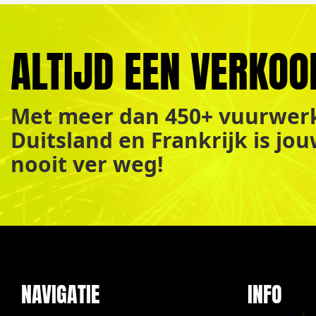
ALTIJD EEN VERKOO
Met meer dan 450+ vuurwerk
Duitsland en Frankrijk is jo
nooit ver weg!
NAVIGATIE
INFO