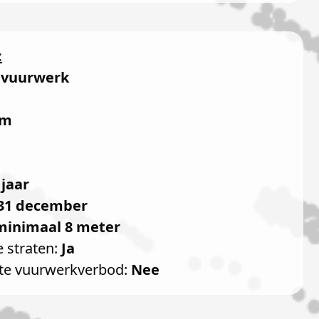
:
 vuurwerk
e
mm
 jaar
31 december
minimaal 8 meter
e straten:
Ja
te vuurwerkverbod:
Nee