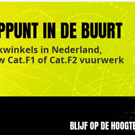
PPUNT IN DE BUURT
winkels in Nederland,
uw Cat.F1 of Cat.F2 vuurwerk
BLIJF OP DE HOOGT