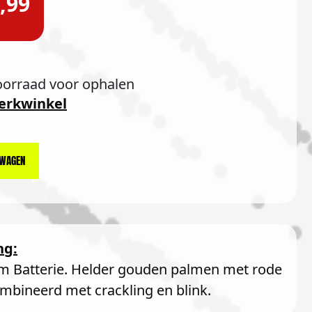
,99
oorraad voor ophalen
erkwinkel
LWAGEN
ng:
m Batterie. Helder gouden palmen met rode
ombineerd met crackling en blink.