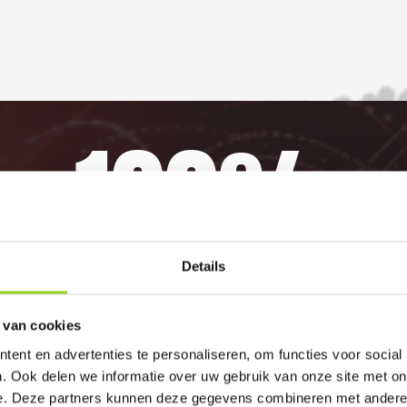
100%
GELD TERUG GARANTI
Details
 van cookies
elijk vuurwerkverbod is, storten wij de bet
ent en advertenties te personaliseren, om functies voor social
. Ook delen we informatie over uw gebruik van onze site met on
e. Deze partners kunnen deze gegevens combineren met andere i