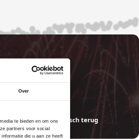
E
Over
aalde bedragen automatisch terug
 media te bieden en om ons
ze partners voor social
nformatie die u aan ze heeft