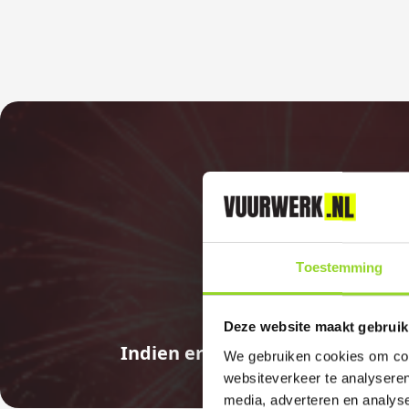
Toestemming
Deze website maakt gebruik
Indien er in 2026 weer een land
We gebruiken cookies om cont
websiteverkeer te analyseren
media, adverteren en analys