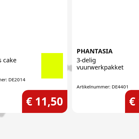
PHANTASIA
s cake
3-delig
vuurwerkpakket
mer: DE2014
Artikelnummer: DE4401
€ 11,50
€