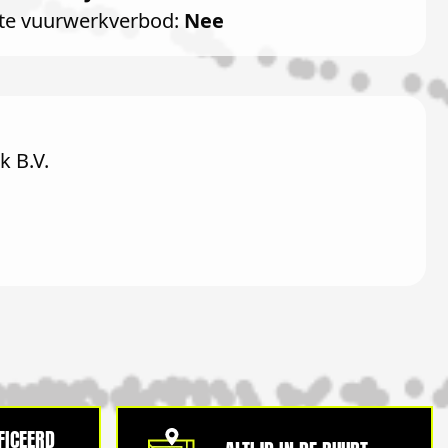
te vuurwerkverbod:
Nee
 B.V.
IFICEERD