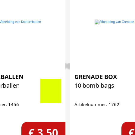
RBALLEN
GRENADE BOX
rballen
10 bomb bags
mer: 1456
Artikelnummer: 1762
€ 3,50
€