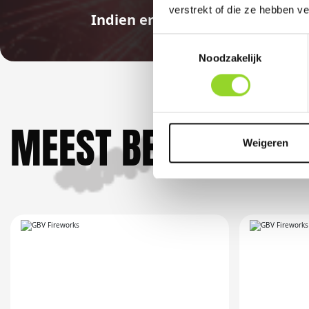
verstrekt of die ze hebben v
Indien er in 2026 weer een land
Toestemmingsselectie
Noodzakelijk
MEEST BEKEKEN DO
Weigeren