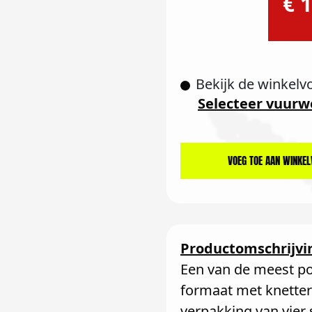
€ 1
Bekijk de winkelv
Selecteer vuurw
VOEG TOE AAN WINKE
Productomschrijvi
Een van de meest po
formaat met knette
verpakking van vier s