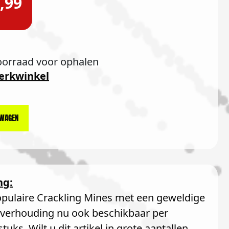
,99
oorraad voor ophalen
erkwinkel
LWAGEN
ng:
pulaire Crackling Mines met een geweldige
rverhouding nu ook beschikbaar per
tuks. Wilt u dit artikel in grote aantallen