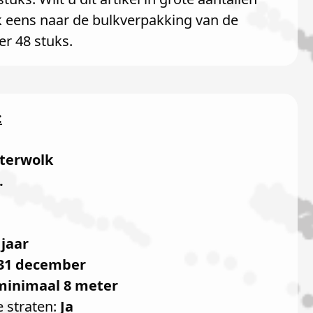
k eens naar de bulkverpakking van de
er 48 stuks.
:
terwolk
.
 jaar
31 december
minimaal 8 meter
e straten:
Ja