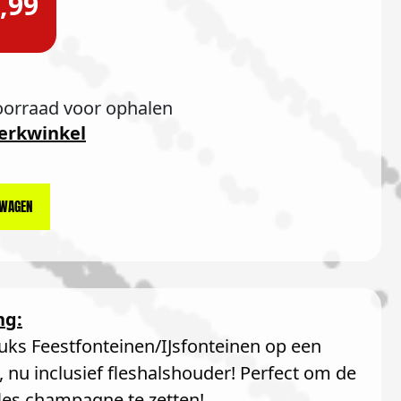
,99
oorraad voor ophalen
erkwinkel
LWAGEN
ng:
tuks Feestfonteinen/IJsfonteinen op een
g, nu inclusief fleshalshouder! Perfect om de
fles champagne te zetten!