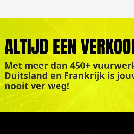
ALTIJD EEN VERKOO
Met meer dan 450+ vuurwerk
Duitsland en Frankrijk is jo
nooit ver weg!