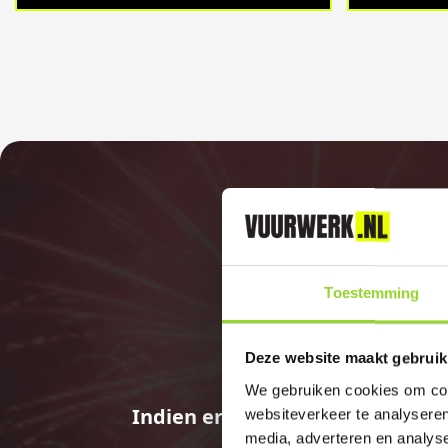
Toestemming
Deze website maakt gebruik
We gebruiken cookies om cont
Indien er in 2026 weer een land
websiteverkeer te analyseren
media, adverteren en analys