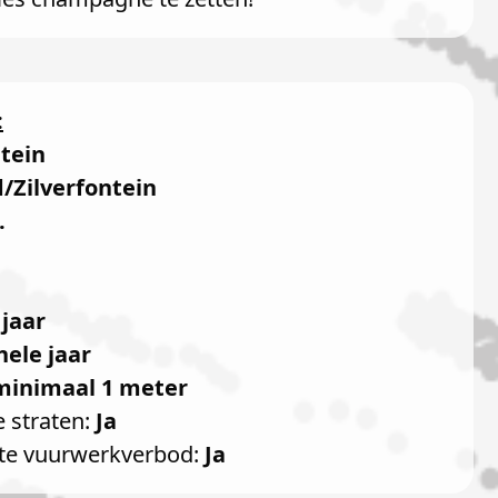
:
ntein
/Zilverfontein
.
 jaar
hele jaar
minimaal 1 meter
e straten:
Ja
te vuurwerkverbod:
Ja