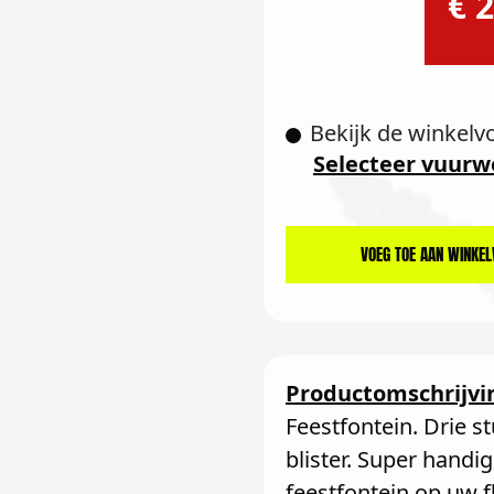
€ 2
Bekijk de winkelv
Selecteer vuurw
VOEG TOE AAN WINKE
Productomschrijvi
Feestfontein. Drie s
blister. Super handi
feestfontein op uw 