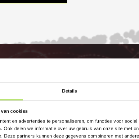
100%
Details
GELD TERUG GARANTI
 van cookies
ent en advertenties te personaliseren, om functies voor social
elijk vuurwerkverbod is, storten wij de bet
. Ook delen we informatie over uw gebruik van onze site met on
e. Deze partners kunnen deze gegevens combineren met andere i