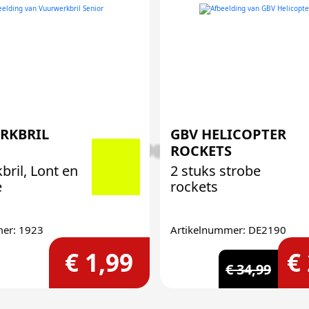
RKBRIL
GBV HELICOPTER
ROCKETS
ril, Lont en
2 stuks strobe
e
rockets
mer: 1923
Artikelnummer: DE2190
€ 1,99
€
€ 34,99