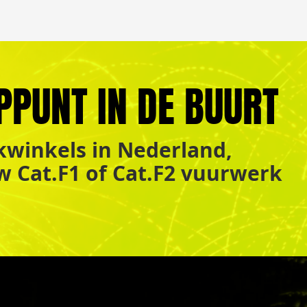
PPUNT IN DE BUURT
winkels in Nederland,
uw Cat.F1 of Cat.F2 vuurwerk