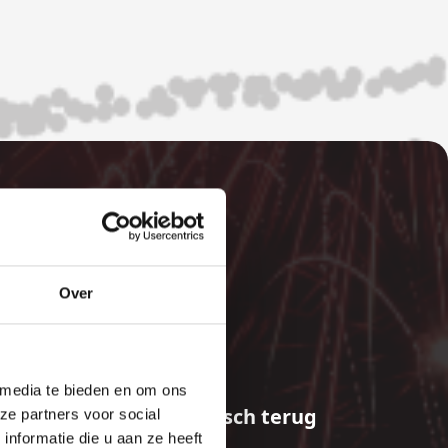
Over
E
 media te bieden en om ons
aalde bedragen automatisch terug
ze partners voor social
nformatie die u aan ze heeft