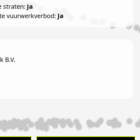
e straten:
Ja
te vuurwerkverbod:
Ja
 B.V.