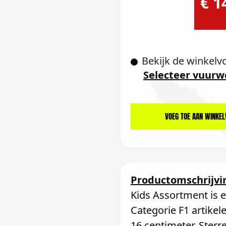
€ 1
Bekijk de winkelv
Selecteer vuurw
VOEG TOE AAN WINKE
Productomschrijvi
Kids Assortment is 
Categorie F1 artikele
16 centimeter, Sterr