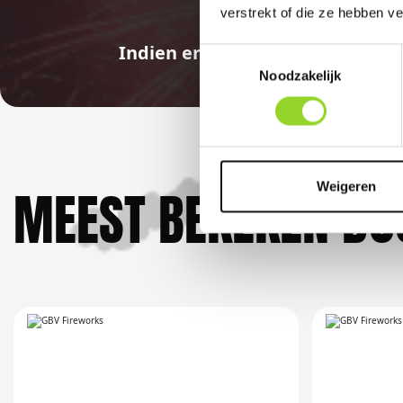
verstrekt of die ze hebben v
Indien er in 2026 weer een land
Toestemmingsselectie
Noodzakelijk
Weigeren
MEEST BEKEKEN DO