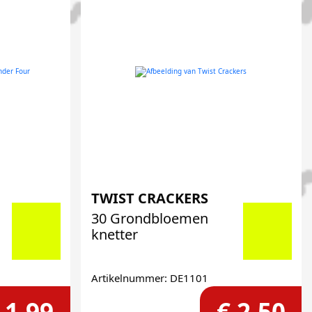
TWIST CRACKERS
30 Grondbloemen
knetter
Artikelnummer: DE1101
 1,99
€ 2,50