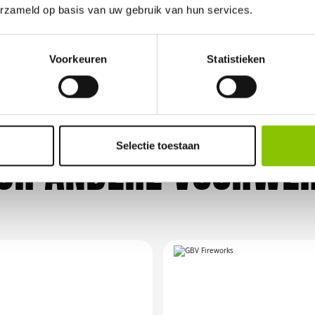
erzameld op basis van uw gebruik van hun services.
elijk vuurwerkverbod is, storten wij de bet
Voorkeuren
Statistieken
Selectie toestaan
OR ANDERE VUURWER