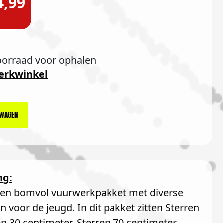
4,99
oorraad voor ophalen
erkwinkel
LWAGEN
ng:
een bomvol vuurwerkpakket met diverse
n voor de jeugd. In dit pakket zitten Sterren
en 30 centimeter, Sterren 70 centimeter,