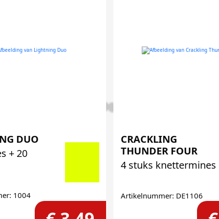
ING DUO
CRACKLING
THUNDER FOUR
es + 20
4 stuks knettermines
mer: 1004
Artikelnummer: DE1106
€ 3,49
€