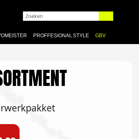
VOMEISTER
PROFFESIONAL STYLE
GBV
SORTMENT
urwerkpakket