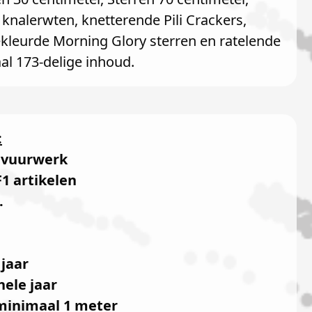
knalerwten, knetterende Pili Crackers,
gekleurde Morning Glory sterren en ratelende
aal 173-delige inhoud.
:
dvuurwerk
F1 artikelen
.
 jaar
hele jaar
minimaal 1 meter