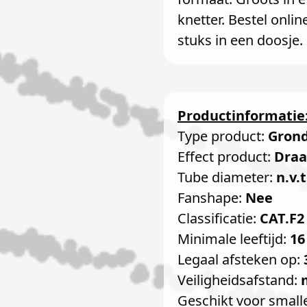
knetter. Bestel onli
stuks in een doosje.
Productinformatie
Type product:
Gron
Effect product:
Draa
Tube diameter:
n.v.t
Fanshape:
Nee
Classificatie:
CAT.F2
Minimale leeftijd:
16
Legaal afsteken op:
Veiligheidsafstand:
Geschikt voor small