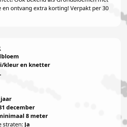
ne en ontvang extra korting! Verpakt per 30
:
dbloem
i/kleur en knetter
.
 jaar
31 december
minimaal 8 meter
e straten:
Ja