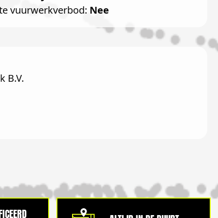
te vuurwerkverbod:
Nee
 B.V.
IFICEERD