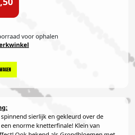
,50
oorraad voor ophalen
erkwinkel
LWAGEN
ng:
spinnend sierlijk en gekleurd over de
 een enorme knetterfinale! Klein van
effect! Ook bekend als Grondbloemen met