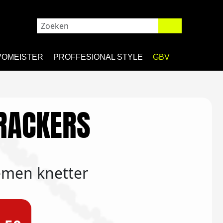
VOMEISTER
PROFFESIONAL STYLE
GBV
RACKERS
emen knetter