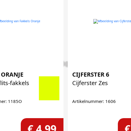
 ORANJE
CIJFERSTER 6
lits-fakkels
Cijferster Zes
mer: 1185O
Artikelnummer: 1606
€ 4,99
€