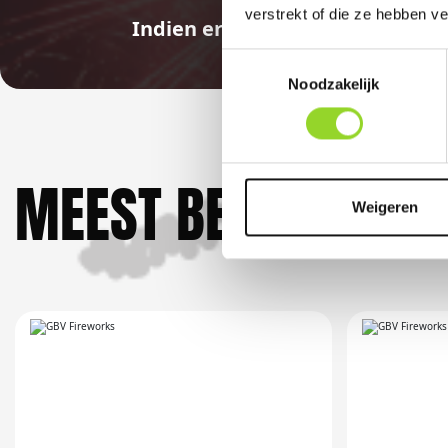
verstrekt of die ze hebben v
Indien er in 2026 weer een land
Toestemmingsselectie
Noodzakelijk
MEEST BEKEKEN DO
Weigeren