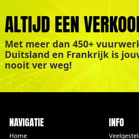
ALTIJD EEN VERKOO
Met meer dan 450+ vuurwerk
Duitsland en Frankrijk is jo
nooit ver weg!
NAVIGATIE
INFO
Home
Veelgeste