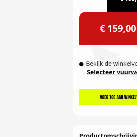
€ 159,00
Bekijk de winkelv
Selecteer vuurw
VOEG TOE AAN WINKE
Productomschrijvi