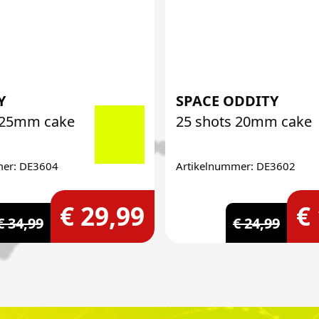
Y
SPACE ODDITY
 25mm cake
25 shots 20mm cake
mer: DE3604
Artikelnummer: DE3602
€ 29,99
€
€ 34,99
€ 24,99