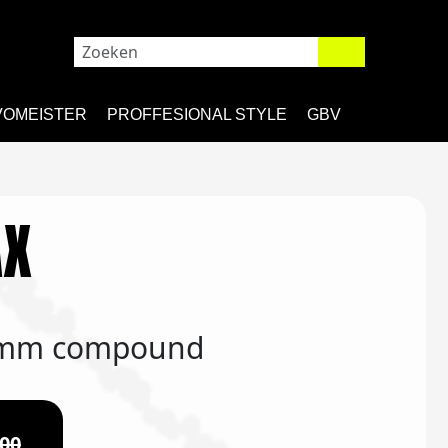
VOMEISTER
PROFFESIONAL STYLE
GBV
AX
5mm compound
,00