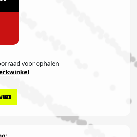
oorraad voor ophalen
erkwinkel
LWAGEN
ng: