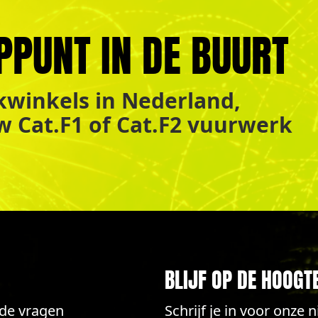
PPUNT IN DE BUURT
winkels in Nederland,
uw Cat.F1 of Cat.F2 vuurwerk
BLIJF OP DE HOOGT
lde vragen
Schrijf je in voor onze