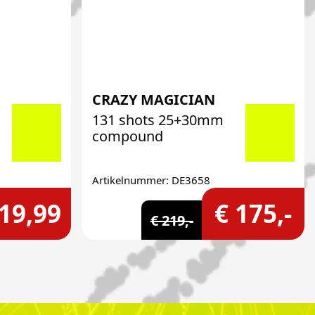
CRAZY MAGICIAN
131 shots 25+30mm
compound
Artikelnummer: DE3658
 19,99
€ 175,-
€ 219,-