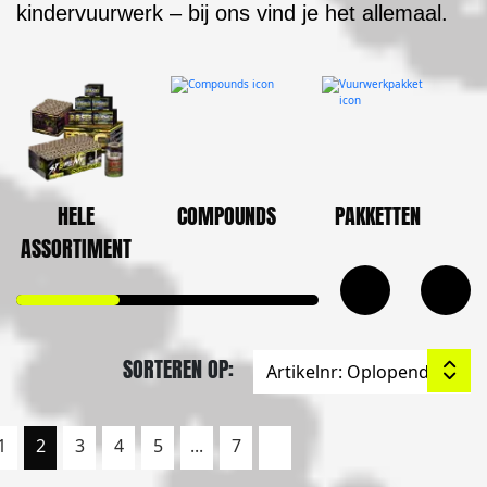
kindervuurwerk – bij ons vind je het allemaal.
HELE
COMPOUNDS
PAKKETTEN
ASSORTIMENT
SORTEREN OP:
1
2
3
4
5
...
7