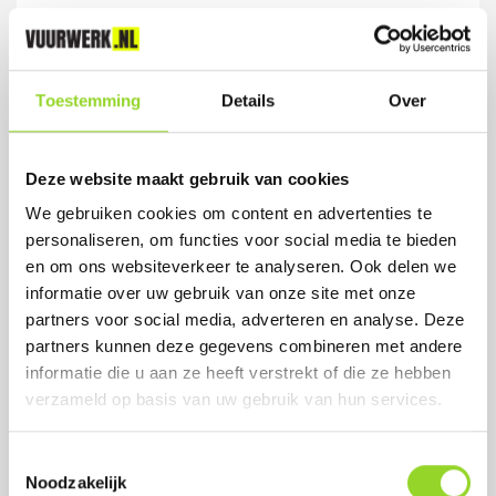
Toestemming
Details
Over
Deze website maakt gebruik van cookies
We gebruiken cookies om content en advertenties te
FAKKELS ORANJE
personaliseren, om functies voor social media te bieden
2 oranje flits-fakkels
en om ons websiteverkeer te analyseren. Ook delen we
informatie over uw gebruik van onze site met onze
partners voor social media, adverteren en analyse. Deze
Artikelnummer: 1185O
partners kunnen deze gegevens combineren met andere
€ 4,99
informatie die u aan ze heeft verstrekt of die ze hebben
verzameld op basis van uw gebruik van hun services.
Toestemmingsselectie
Noodzakelijk