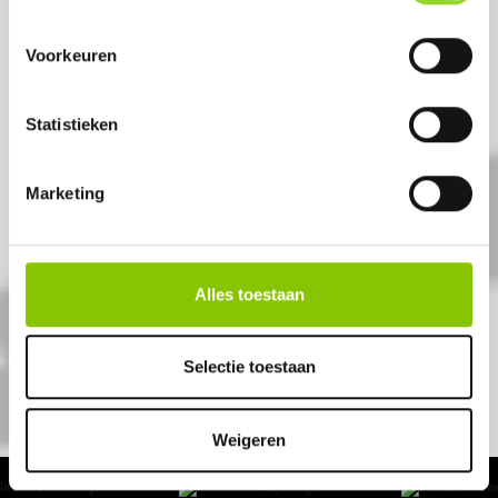
ALTIJD EEN
VERKOOPPUNT IN DE
Voorkeuren
BUURT
Statistieken
Met meer dan 450+
Marketing
vuurwerkwinkels in Nederland,
Duitsland en Frankrijk is jouw
Cat.F1 of Cat.F2 vuurwerk nooit ver
weg!
Alles toestaan
VIND MIJN DEALER
Selectie toestaan
Weigeren