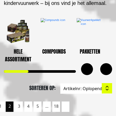
kindervuurwerk – bij ons vind je het allemaal.
HELE
COMPOUNDS
PAKKETTEN
ASSORTIMENT
SORTEREN OP:
1
2
3
4
5
...
18