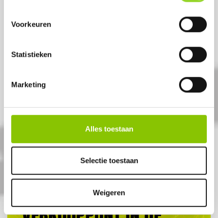
Voorkeuren
Statistieken
FEARLESS OP=OP
36 shots 20mm cake
Marketing
Artikelnummer: DE5043
€ 19,99
Alles toestaan
€ 29,99
Selectie toestaan
ALTIJD EEN
Weigeren
VERKOOPPUNT IN DE