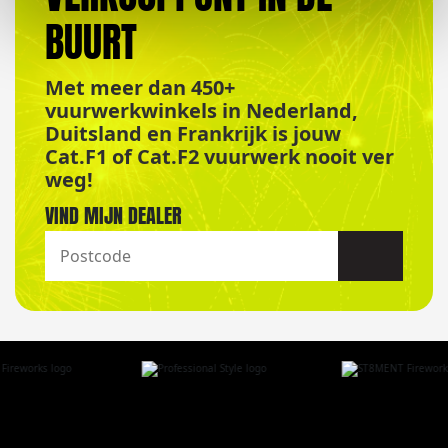
BUURT
Met meer dan 450+
vuurwerkwinkels in Nederland,
Duitsland en Frankrijk is jouw
Cat.F1 of Cat.F2 vuurwerk nooit ver
weg!
VIND MIJN DEALER