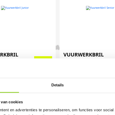
RKBRIL
VUURWERKBRIL
SENIOR
ril, Lont en
Vuurwerkbril, Lont en
e
Instructie
Details
mer: 1922
Artikelnummer: 1923
€ 1,99
€
 van cookies
ent en advertenties te personaliseren, om functies voor social