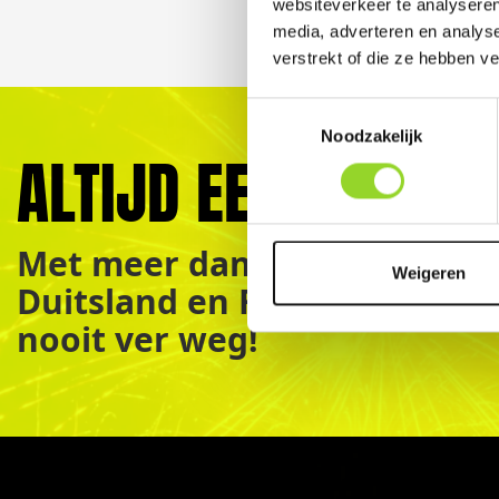
websiteverkeer te analyseren
media, adverteren en analys
verstrekt of die ze hebben v
Toestemmingsselectie
Noodzakelijk
ALTIJD EEN VERKOO
Met meer dan 450+ vuurwerk
Weigeren
Duitsland en Frankrijk is jo
nooit ver weg!