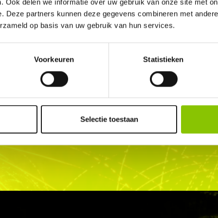
. Ook delen we informatie over uw gebruik van onze site met on
e. Deze partners kunnen deze gegevens combineren met andere i
erzameld op basis van uw gebruik van hun services.
Voorkeuren
Statistieken
PPUNT IN DE BUURT
winkels in Nederland,
Selectie toestaan
uw Cat.F1 of Cat.F2 vuurwerk