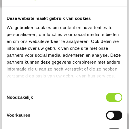
144 shots 25mm compound
Deze website maakt gebruik van cookies
Artikelnummer: DE3659
We gebruiken cookies om content en advertenties te
€ 169,-
personaliseren, om functies voor social media te bieden
€ 209,-
en om ons websiteverkeer te analyseren. Ook delen we
informatie over uw gebruik van onze site met onze
partners voor social media, adverteren en analyse. Deze
partners kunnen deze gegevens combineren met andere
informatie die u aan ze heeft verstrekt of die ze hebben
verzameld op basis van uw gebruik van hun services.
Toestemmingsselectie
Noodzakelijk
Voorkeuren