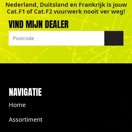
Nederland, Duitsland en Frankrijk is jouw
Cat.F1 of Cat.F2 vuurwerk nooit ver weg!
VIND MIJN DEALER
NAVIGATIE
Home
Assortiment