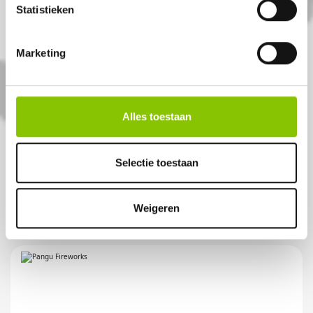
Statistieken
Marketing
MAGNIFICENT
Alles toestaan
50 shots 30mm compound
Selectie toestaan
Artikelnummer: DE3615
€ 79,99
€ 99,-
Weigeren