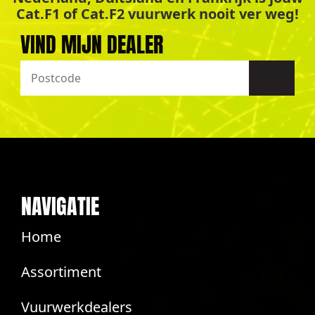
Cat.F1 of Cat.F2 vuurwerk nooit ver weg!
VIND MIJN DEALER
NAVIGATIE
Home
Assortiment
Vuurwerkdealers